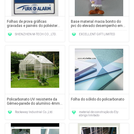
Folhas de prova gráficas
Base material macia bonito do
gravadas e painéis do poliéster
pvc do elevado desempenho em
tátil com PWB e conector de
seus requirments
Nicomatic
SHENZHEN M-TECH CO., LTD.
EXCELLENT GIFT LIMITED
Policarbonato UV resistente da
Folha do sólido do policarbonato
Gêmeo-parede do alumínio 4mm
para estufas 8' X 8'
Rockaway Industrial Co.,Ltd.
material de construção do Ely-
abrigo limitado