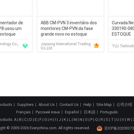
limentador de
ABB CM-PVN 3 inventário dos
Curvada Ne
P8 usou um
monitores CM-PVN da fase
330190-080
 estoque
grande novo no estoque
ESTOQUE
nology Co.,
Joyoung International Trading
TLU Technolo
Co.,Ltd
roducts
Suppliers
About Us
Contact Us
Help
Site Map
公司介绍
Français
Русский язык
Español
日本語
Português
roducts:
A
|
B
|
C
|
D
|
E
|
F
|
G
|
H
|
I
|
J
|
K
|
L
|
M
|
N
|
O
|
P
|
Q
|
R
|
S
|
T
|
U
|
V
|
W
|
ght © 2009-2026 Everychina.com. All rights reserved.
京ICP备20200373