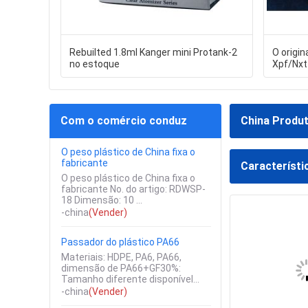
Rebuilted 1.8ml Kanger mini Protank-2
O origin
no estoque
Xpf/Nxt
Com o comércio conduz
China Produ
O peso plástico de China fixa o
fabricante
Característi
O peso plástico de China fixa o
fabricante No. do artigo: RDWSP-
18 Dimensão: 10 ...
-china
(Vender)
Passador do plástico PA66
Materiais: HDPE, PA6, PA66,
dimensão de PA66+GF30%:
Tamanho diferente disponível...
-china
(Vender)