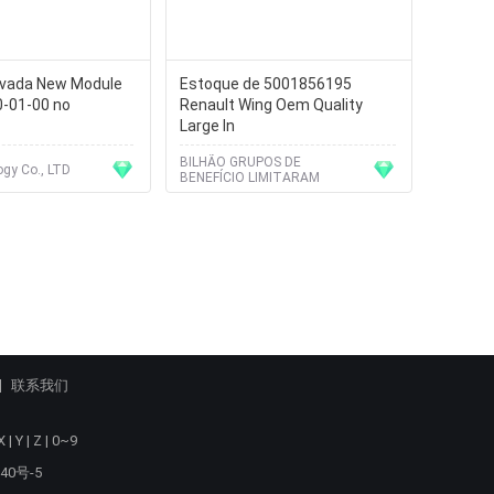
vada New Module
Estoque de 5001856195
-01-00 no
Renault Wing Oem Quality
Large In
BILHÃO GRUPOS DE
gy Co., LTD
BENEFÍCIO LIMITARAM
联系我们
X
|
Y
|
Z
|
0~9
40号-5