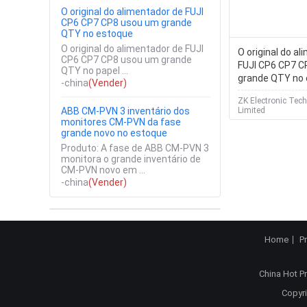
O original do alimentador de FUJI
CP6 CP7 CP8 usou um grande
QTY no estoque
O original do alimentador de FUJI
O original do a
CP6 CP7 CP8 usou um grande
FUJI CP6 CP7 C
QTY no papel ...
grande QTY no
-china
(Vender)
ZK Electronic Tech
Limited
ABB CM-PVN 3 inventário dos
monitores CM-PVN da fase
grande novo no estoque
Produto: A fase de ABB CM-PVN 3
monitora o grande inventário de
CM-PVN novo em ...
-china
(Vender)
Home
P
China Hot P
Copyri