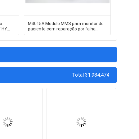
no
M3015A Módulo MMS para monitor do
ESTOQUE 
THY
paciente com reparação por falha
capacitor
Garantia de 90 dias e disponibilidade
TAJD337
em estoque
Total 31,984,474