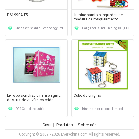
DS1990A-F5
Ilumine barato brinquedos de
madeira de rosqueamento
cognitivos do enigma dos
grânulos do transporte de
Shenzhen Shanhai Technology Ltd.
Hangzhou Kundi Trading CO.,LTD
madeira para crianças
Livre personalize o mini enigma
Cubo do enigma
de serra de vaivém colorido
TGS Co.Ltd industrial
Dishine International Limited
Casa
Produtos
Sobre nós
Copyright © 2009 - 2026 Everychina.com.All rights reserved.