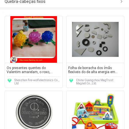
Quebra-cabeças fixos
Os presentes quentes do
Folha de borracha dos ímãs
Valentim amarelam, o roxo,
flexíveis do de alta energia em
enigma de cristal cor-de-rosa Z-
enigmas intelectuais
1094 de DIY 3D Rosa para
Shenzhen fire-wolf electronics Co.,
China Guangzhou MagTrust
Ltd
Magnet Co., Ltd.
crianças