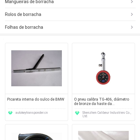
Mangueiras de borracha
Rolos de borracha
Folhas de borracha
Picareta interna do sulco de BMW
O pneu calibra TG-406, diâmetro
de bronze da haste da
embalagem de borracha protetora
de 2,0" corpo do metal
autokeytransponder.cn
Shenzhen Calibeur Industries Co.,
Ltd.