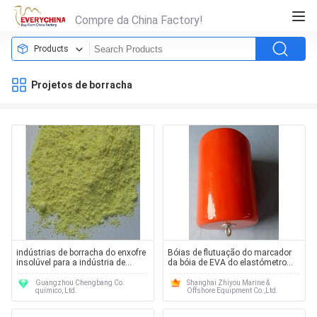
Compre da China Factory!
Products
Projetos de borracha
indústrias de borracha do enxofre
Bóias de flutuação do marcador
insolúvel para a indústria de
da bóia de EVA do elastómetro
borracha
marinho de borracha contínuo
dos elementos da flutuabilidade
Guangzhou Chengbang Co.
Shanghai Zhiyou Marine &
químico, Ltd.
Offshore Equipment Co.,Ltd.