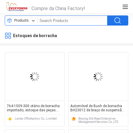
Compre da China Factory!
Products
Estoques de borracha
764-1509-300 otário de borracha
Automóvel de Bush de borracha
importado, estoque das peças
BH23012 de braço de suspensão
sobresselentes de Komori
de China Mitsubishi do preço de
suficiente
grosso mais baixo
Lanbo Offsetpress Co., Limited
Beijing Silk Road Enterprise
Management Services Co.,LTD