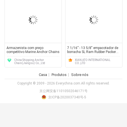
Armazenista com preço
7 1/16” - 13 5/8" empacotador de
competitivo Marine Anchor Chains
borracha SL Ram Rubber Packers
do BOP do Ram
China Shipping Anchor
XIAN ATO INTERNATIONAL
Chain(Jiangsu) Co., Ltd
CO.,LTD
Casa
Produtos
Sobre nós
Copyright © 2009 - 2026 Everychina.com.All rights reserved.
京公网安备11010502046171号
京ICP备2020037340号-5