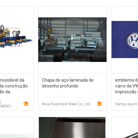
noxidável da
Chapa de aço laminada de
emblema de
da construção
desenho profundo
carro da VW
ão da
impressão
concaved
L
Wuxi Raymond Steel Co., Ltd.
Samyu que tro
IPMENT