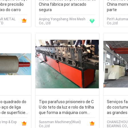
obre precisão
China fábrica por atacado
China morre
ixo do carro
segura
parte
AR METAL
Anping Yongsheng Wire Mesh
PinYi Automa
TD
Co., Ltd
Co.,Ltd
do quadrado do
Tipo parafuso prisioneiro de C
Serviços f
o aço de liga
U do teto da luz e rolo da trilha
do costum
 de superfície
que forma a máquina com
as grandes
rmeável
espessura material 0.25-
 Imp & Exp
Sussman Machinery(Wuxi)
CHANGZHOU 
1.2mm
Co.,Ltd
BEARING CO.