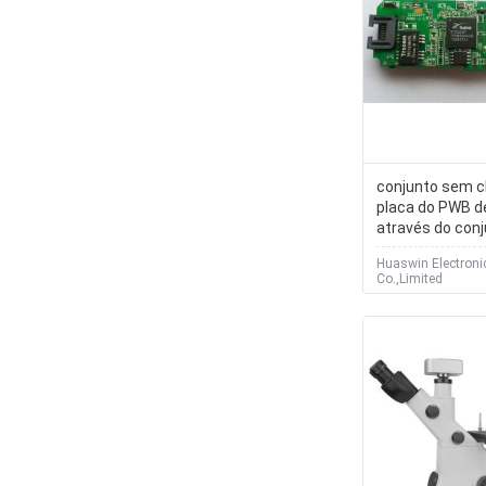
conjunto sem 
placa do PWB de
através do conj
camada - 30 c
Huaswin Electroni
Co.,Limited