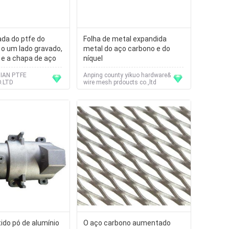
da do ptfe do
Folha de metal expandida
o um lado gravado,
metal do aço carbono e do
 e a chapa de aço
níquel
IAN PTFE
Anping county yikuo hardware&
.LTD
wire mesh prdoucts co.,ltd
tido pó de alumínio
O aço carbono aumentado