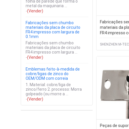
folha de parede que forma o
metal da maquinaria ...
-
(Vender)
Fabricações s
Fabricações sem chumbo
materiais da placa de circuito
materiais da pl
FR4 impresso com largura de
FR4 impresso c
0.1mm
0.1mm
Fabricações sem chumbo
SHENZHEN M-TECH
materiais da placa de circuito
FR4 impresso com largura ...
-
(Vender)
Emblemas feito-à-medida de
cobre/ligas de zinco do
OEM/ODM com correia
1. Material: cobre/liga de
zinco/ferro 2. processo: Morra
golpeado (ou morre a ...
-
(Vender)
Peças de supor