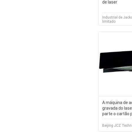
de laser
Industrial de Jack
limitado
A máquina de aç
gravada do lase
parte o cartão 
85.5×54mm do 
Beijing JCZ Techn