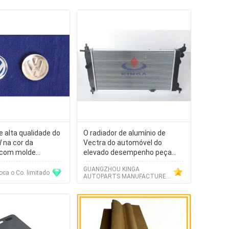
 alta qualidade do
O radiador de alumínio de
 na cor da
Vectra do automóvel do
 com molde
elevado desempenho peça
para carros
GUANGZHOU KINGA
ca o Co. limitado
AUTOPARTS MANUFACTURE
CO.,LTD.