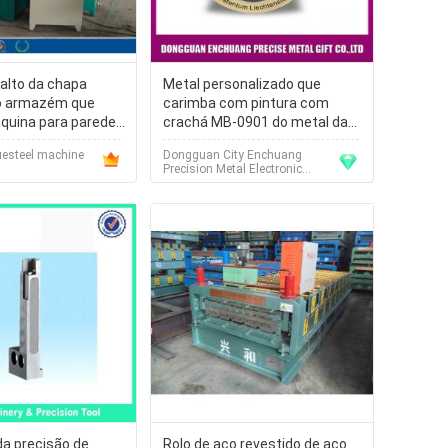
 alto da chapa
Metal personalizado que
o armazém que
carimba com pintura com
quina para parede
crachá MB-0901 do metal da
o metal
cola Epoxy
esteel machine
Dongguan City Enchuang
Precision Metal Electronic
Technology Co., Ltd
da precisão de
Rolo de aço revestido de aço