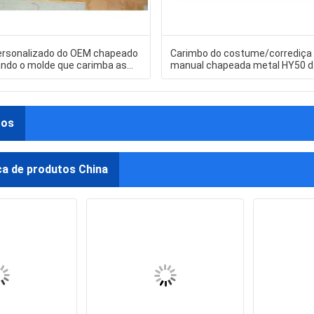
ersonalizado do OEM chapeado
Carimbo do costume/corrediça
ndo o molde que carimba as
manual chapeada metal HY50 d
ara a peça do hardware
cereja QQ auto Seat
tos
ca de produtos China