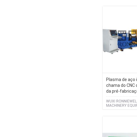
Plasma de aço i
chama do CNC 
da pré-fabricaç
tubulação
WUXI RONNIEWEL
MACHINERY EQU
CO.,LTD