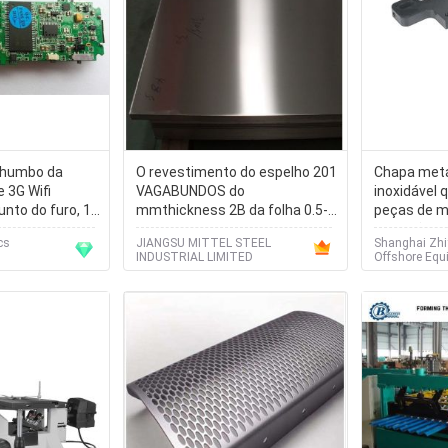
chumbo da
O revestimento do espelho 201
Chapa metá
 3G Wifi
VAGABUNDOS do
inoxidável 
unto do furo, 1
mmthickness 2B da folha 0.5-
peças de m
amadas
3.0 dos SS surge a categoria
precisão
cs
JIANGSU MITTEL STEEL
Shanghai Zhi
material 201 J1 de DDQ
INDUSTRIAL LIMITED
Offshore Equi