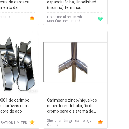
eças da carcaça
expandiu folha, Unpolished
amento da
(moinho) terminou
 pesada
dustrial
Fio de metal real Mesh
Manufacturer Limited
9001 de carimbo
Carimbar o zinco/níquel/os
s duráveis com
conectores tubulação do
cobre de aço
cromo para o sistema do
tormento
Shenzhen Jingji Technology
RATION LIMITED
Co., Ltd.