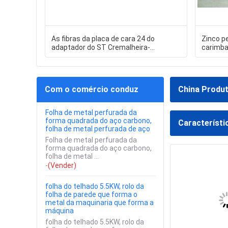
As fibras da placa de cara 24 do
Zinco p
adaptador do ST Cremalheira-
carimba
montaram a chapa de aço de
peças p
laminação preta de caixa terminal da
fibra ótica
Com o comércio conduz
China Produ
Folha de metal perfurada da
forma quadrada do aço carbono,
Característi
folha de metal perfurada de aço
Folha de metal perfurada da
forma quadrada do aço carbono,
folha de metal ...
-
(Vender)
folha do telhado 5.5KW, rolo da
folha de parede que forma o
metal da maquinaria que forma a
máquina
folha do telhado 5.5KW, rolo da