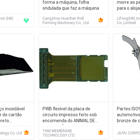
forma a máquina, folha
morre as p
ondulada que faz a máquina
para o aloj
maquinaria
con (HK)
Cangzhou Huachen Roll
LiFong(HK) In
Forming Machinery Co., Ltd.
Co.,Limited
o inoxidável
PWB flexível da placa de
Partes ISO
r do cartão
circuito impresso feito sob
automotivo
preto
encomenda do ANIMAL DE
bronze de 
metal
ESTIMAÇÃO/PC com
inoxidável
TKM MEMBRANE
chapeamento da Puro-Lata
ology Co. Ltd
JIUYU CORPO
TECHNOLOGY LTD.