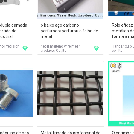
 dupla camada
o baixo aço carbono
Rolo eficaz
ertida do
perfurado/perfurou a folha de
metálica d
ustrial
metal
forma a má
ondulada d
o Precision
hebei meiteng wire mesh
Hangzhou blu
d
products Co.,ltd
co., ltd
 máquina de aço
Metal frisado do professinal de
O carimbo 