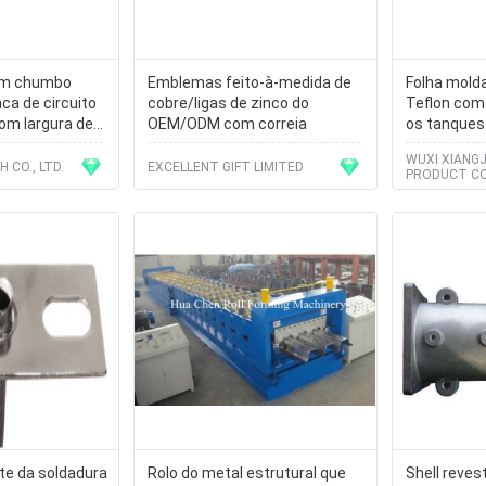
em chumbo
Emblemas feito-à-medida de
Folha molda
aca de circuito
cobre/ligas de zinco do
Teflon com 
om largura de
OEM/ODM com correia
os tanques
WUXI XIANGJ
 CO., LTD.
EXCELLENT GIFT LIMITED
PRODUCT CO
te da soldadura
Rolo do metal estrutural que
Shell reves