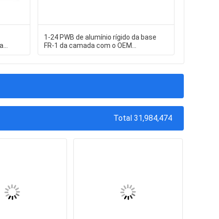
1-24 PWB de alumínio rígido da base
Construç
a
FR-1 da camada com o OEM
feitas s
instantâneo do revestimento do ouro
aviões do
Total 31,984,474