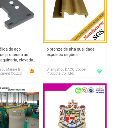
lica de aço
o bronze de alta qualidade
que processa as
expulsou seções
aquinaria, elevada
you Marine &
Shengzhou DACO Copper
pment Co.,Ltd.
Products Co., Ltd.