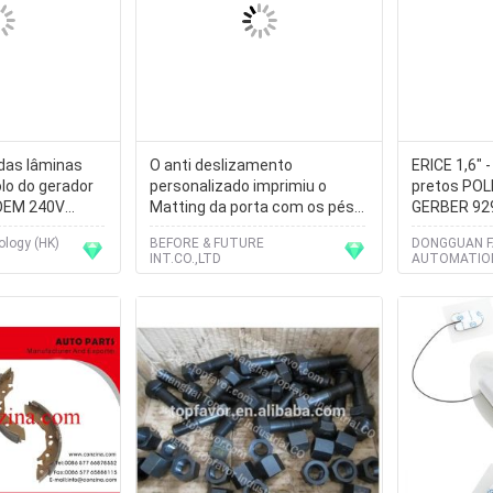
 das lâminas
O anti deslizamento
ERICE 1,6" 
lo do gerador
personalizado imprimiu o
pretos POL
 OEM 240V
Matting da porta com os pés
GERBER 92
des da sapata
que imprimem para o banheiro,
ology (HK)
BEFORE & FUTURE
DONGGUAN 
quarto
INT.CO.,LTD
AUTOMATIO
CO.,LTD