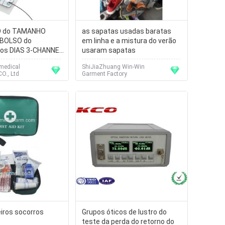
 do TAMANHO
as sapatas usadas baratas
 BOLSO do
em linha e a mistura do verão
os DIAS 3-CHANNEL
usaram sapatas
edical
ShiJiaZhuang Win-Win
O., Ltd
Garment Factory
eiros socorros
Grupos óticos de lustro do
teste da perda do retorno do