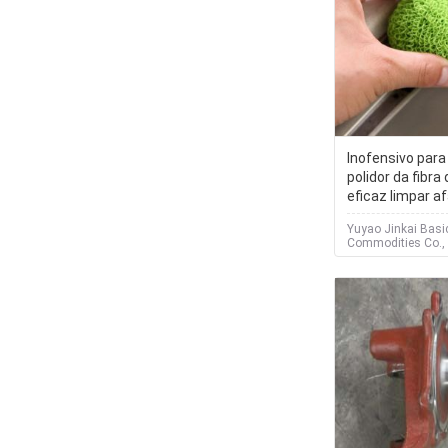
Inofensivo par
polidor da fibra
eficaz limpar a
manchas teim
Yuyao Jinkai Basi
Commodities Co., 