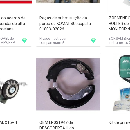
o do acento de
Peças de substituição da
7 REMENDO
undai de alta
porca de KOMATSU, sapata
HOLTER do
rcelana
01803-02026
MONITOR d
HOLTER
ÓVEL de
Please input your
BORSAM Biom
IMP& EXP
companyname!
Instruments C
a ADX16P4
OEM LR031947 da
Kit de prim
DESCOBERTA III do