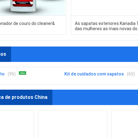
onador de couro do cleaner&
As sapatas exteriores Kanadia
das mulheres as mais novas do
projeto
tos
ato
(95)
Kit de cuidados com sapatos
(65)
NEW
ca de produtos China