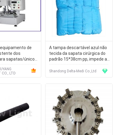
 equipamento de
A tampa descartável azul não
stente dos
tecida da sapata cirúrgica do
ara sapatas/único
padrão 15*38cm pp, impede a
 da resistência de
poeira e a estática
YUYANG
Shandong Delta-Medi Co.,Ltd
CO., LTD