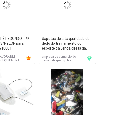
- PÉ REDONDO - PP
Sapatas de alta qualidade do
IS/NYLON para
dedo do treinamento do
910001
esporte da venda direta da
fábrica
FAVORABLE
empresa de comércio do
N EQUIPMENT
tianyin de guangzhou