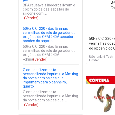
BPA reusáveis inodoros livram o
coxim do pé das sapatas do
silicone com ...
-
(Vender)
50Hz C.C. 220 - das lâminas
vermelhas do rolo do gerador do
oxigênio do OEM 240V secadores
50Hz C.C. 220 -
bondes da sapata
vermelhas do ro
50Hz C.C. 220 - das lâminas
do oxigênio do
vermelhas do rolo do gerador do
secadores bon
oxigênio do OEM 240V ...
USA Ionkini Techn
-china
(Vender)
Limited
O anti deslizamento
personalizado imprimiu o Matting
da porta com os pés que
imprimem para o banheiro,
quarto
O anti deslizamento
personalizado imprimiu o Matting
da porta com os pés que ...
-
(Vender)