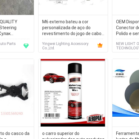
 QUALITY
M6 externo bateu a cor
OEM Disponí
teering
personalizada de aço do
Conector d
 Кулак
revestimento do jogo de cabo
Polido e se
.44201.0143
do prendedor/aviões do cabo
Instalação 
uto Parts
Yingwei Lighting Accessory
NEW LIGHT 
Co.,Ltd.
TECHNOLOGY
to do casco da
o carro superior do
Ferramenta