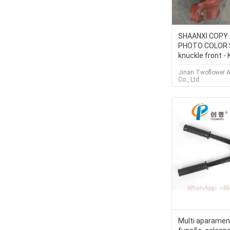
SHAANXI COPY
PHOTO COLOR S
knuckle front -
поворотный 81
Jinan Twoflower A
Co., Ltd.
Multi aparamen