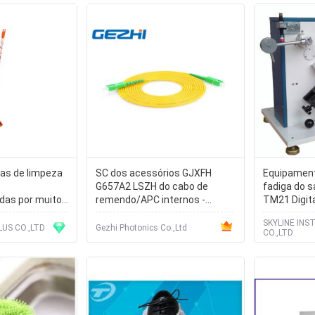
vas de limpeza
SC dos acessórios GJXFH
Equipament
G657A2 LSZH do cabo de
fadiga do 
adas por muito
remendo/APC internos -
TM21 Digit
m a escova
polonês do SC/APC
salto/máqu
SKYLINE IN
a 120CM
sapata
US CO.,LTD
Gezhi Photonics Co.,Ltd
CO.,LTD