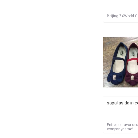
Beijing ZXWorld C
sapatas da inj
Entre por favor se
companyname!