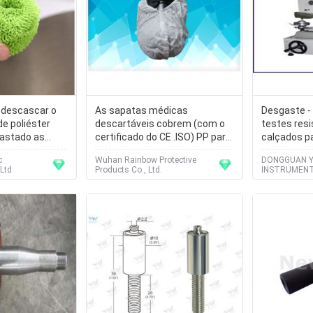
a descascar o
As sapatas médicas
Desgaste -
 de poliéster
descartáveis cobrem (com o
testes resi
fastado as
certificado do CE .ISO) PP para
calçados p
osos
o uso médico
verificador
c
Wuhan Rainbow Protective
DONGGUAN 
abrasão
Ltd
Products Co., Ltd.
INSTRUMENT 