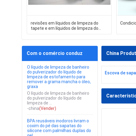
revisões em líquidos de limpeza do
Condici
tapete e em líquidos de limpeza do
líquido de limpeza e do navio do tapete
do hoover
Com o comércio conduz
China Produ
O líquido de limpeza de banheiro
do pulverizador do líquido de
Escova de sap
limpeza de estofamento para
remover a grama mancha o óleo,
graxa
O líquido de limpeza de banheiro
Característi
do pulverizador do líquido de
limpeza de ...
-china
(Vender)
BPA reusáveis inodoros livram o
coxim do pé das sapatas do
silicone com palmilhas duplas do
gel