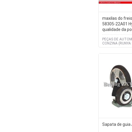
maxilas do frei
58305-22A01 Hy
qualidade da po
PEÇAS DE AUTOM
CONZINA (RUNYA 
CO., LTD)
Sapata de gui