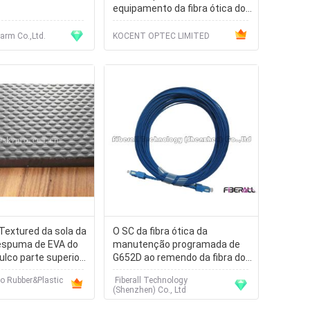
equipamento da fibra ótica do
IL RL
arm Co.,Ltd.
KOCENT OPTEC LIMITED
 Textured da sola da
O SC da fibra ótica da
espuma de EVA do
manutenção programada de
ulco parte superior
G652D ao remendo da fibra do
ra tóxica
único modo do SC cabografa o
o Rubber&Plastic
Fiberall Technology
polonês do UPC do PC
(Shenzhen) Co., Ltd