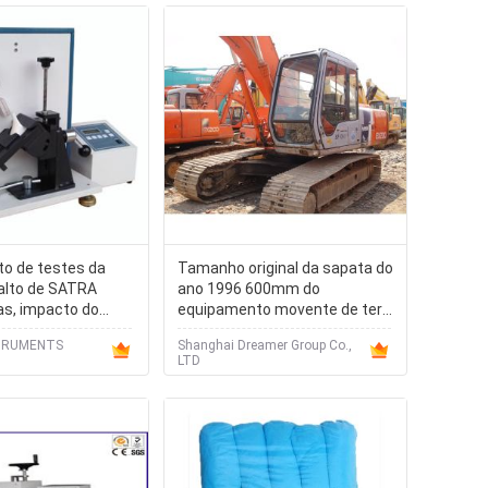
o de testes da
Tamanho original da sapata do
salto de SATRA
ano 1996 600mm do
as, impacto do
equipamento movente de terra
ina testes da
da pintura X200-3 Hitachi
STRUMENTS
Shanghai Dreamer Group Co.,
LTD