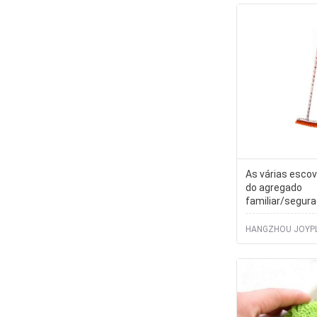
As várias esco
do agregado
familiar/segur
tempo esfrega
para a banheir
HANGZHOU JOYPL