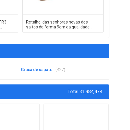
 TR3
Retalho, das senhoras novas dos
Sistemas
saltos da forma 9cm da qualidade
da perfur
superior dos projetos da venda por
embalage
atacado sandália lisa do gladiador
Graxa de sapato
(427)
Total 31,984,474