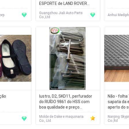
ESPORTE de LAND ROVER
RANGE ROVER do jogo da
Guangzhou Jiali Auto Parts
sapata de freio traseiro
orp.
Anhui Mediph
Co.,Ltd
eção
lustro, D2, SKD11, perfurador
Não - folha
do RUÍDO 9861 do HSS com
sapata da 
boa qualidade e preço
aperto do s
competitivo
preta inodo
u
Molde de Dake e maquinaria
Nanjing Skypr
Co., Ltd.
Co.,ltd