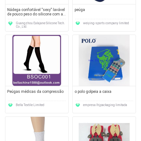
Nádega confortável "sexy" lavável
peúga
de pouco peso do silicone com as
calças para partes inferiores
acima
Guangzhou Ealajane Silicone Tech.
weiying-sports company limited
Co., Ltd.
Peúgas médicas da compressão
o polo golpeia a caixa
Bella Textile Limited
empresa lhjpackaging limitada