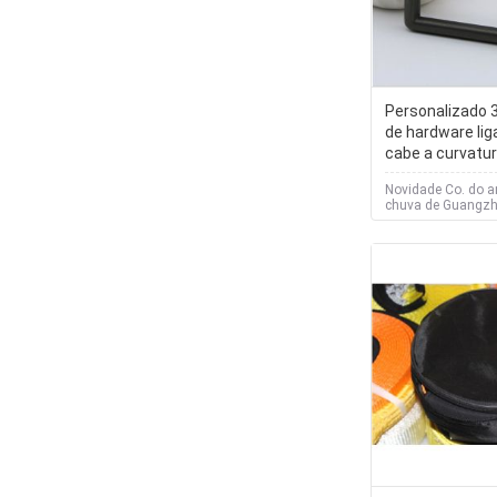
Personalizado 
de hardware lig
cabe a curvatu
para sacos
Novidade Co. do 
chuva de Guangzh