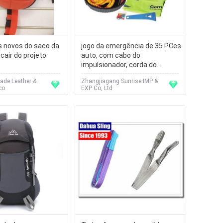
s novos do saco da
jogo da emergência de 35 PCes
cair do projeto
auto, com cabo do
impulsionador, corda do
reboque, luvas, revestimento
de Leather &
Zhangjiagang Sunrise IMP &
de chuva, veste reflexiva
co
EXP Co, Ltd