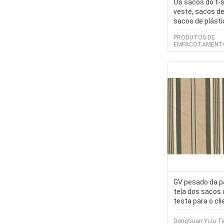
Os sacos do t-s
veste, sacos d
sacos de plásti
sacos, portado
PRODUTOS DE
interioa, LD, HD
EMPACOTAMENTO
YANTAI BAGEASE,
GV pesado da 
tela dos sacos 
testa para o cli
DongGuan YiJu Tex