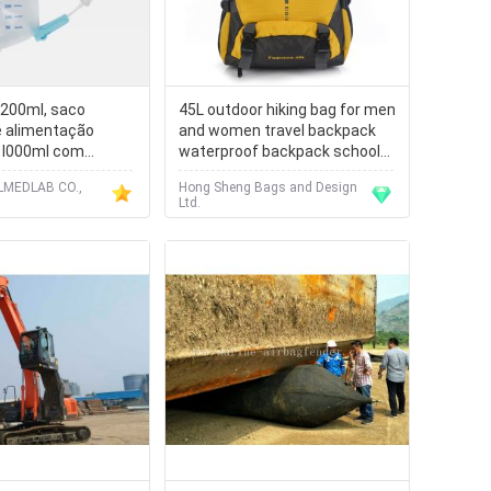
1200ml, saco
45L outdoor hiking bag for men
e alimentação
and women travel backpack
e l000ml com
waterproof backpack school
parafuso, anel de
bag
LMEDLAB CO.,
Hong Sheng Bags and Design
 WL3005
Ltd.