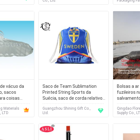
Co., Ltd.
Packaging Fa
 de vácuo da
Saco de Team Sublimation
Bolsas a ar
o, sacos
Printed String Sports da
fuzileiros n
ra coisas
Suécia, saco de corda relativo
salvament
bradas
à promoção feito sob
g Materials
Guangzhou Shining Gift Co.,
Qingdao Flor
encomenda da tração da praia
, LTD
Ltd.
Supply Co., LT