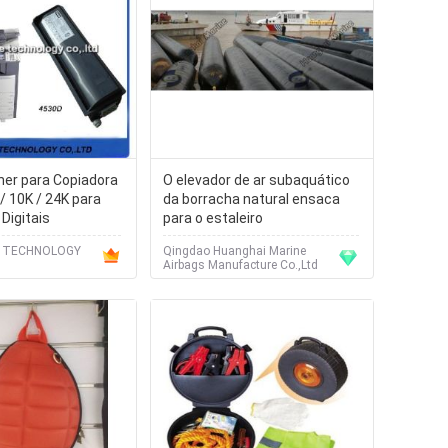
er para Copiadora
O elevador de ar subaquático
/ 10K / 24K para
da borracha natural ensaca
Digitais
para o estaleiro
E TECHNOLOGY
Qingdao Huanghai Marine
Airbags Manufacture Co.,Ltd