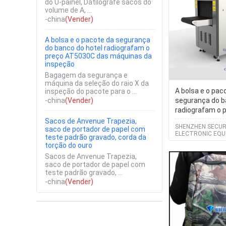
do U-painel, Datilografe sacos do
volume de A, ...
-china
(Vender)
A bolsa e o pacote da segurança
do banco do hotel radiografam o
preço AT5030C das máquinas da
inspeção
Bagagem da segurança e
máquina da seleção do raio X da
A bolsa e o pac
inspeção do pacote para o ...
-china
(Vender)
segurança do b
radiografam o 
das máquinas d
Sacos de Anvenue Trapezia,
SHENZHEN SECUR
saco de portador de papel com
ELECTRONIC EQU
teste padrão gravado, corda da
LIMITED
torção do ouro
Sacos de Anvenue Trapezia,
saco de portador de papel com
teste padrão gravado, ...
-china
(Vender)