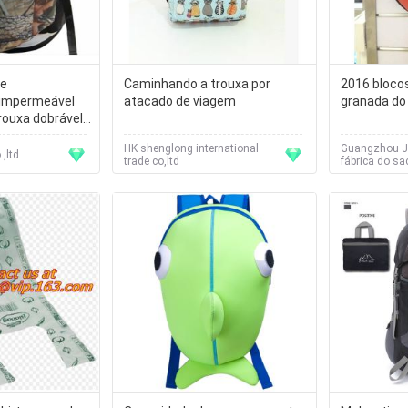
de
Caminhando a trouxa por
2016 bloco
impermeável
atacado de viagem
granada do 
rouxa dobrável
 20L
HK shenglong international
Guangzhou Ja
ware Co.,ltd
trade co,ltd
fábrica do sa