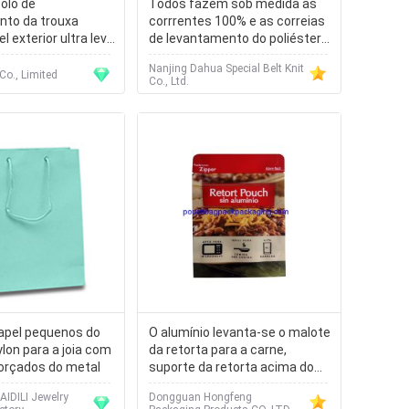
colo de
Todos fazem sob medida as
to da trouxa
corrrentes 100% e as correias
 exterior ultra leve
de levantamento do poliéster
 alpinismo da
de 1 toneladas - AS1353-1997
Nanjing Dahua Special Belt Knit
de 20 toneladas
Co., Limited
Co., Ltd.
apel pequenos do
O alumínio levanta-se o malote
lon para a joia com
da retorta para a carne,
forçados do metal
suporte da retorta acima do
produto comestível dos sacos
IDILI Jewelry
Dongguan Hongfeng