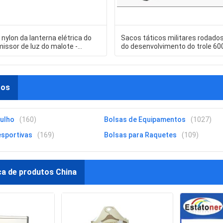
nylon da lanterna elétrica do
Sacos táticos militares rodados
issor de luz do malote -
do desenvolvimento do trole 60
A apropriado para acampar,
ACU
a ensaca etc.
tos
ulho
(160)
Bolsas de Equipamentos
(1027)
esportivas
(169)
Bolsas para Raquetes
(109)
ca de produtos China