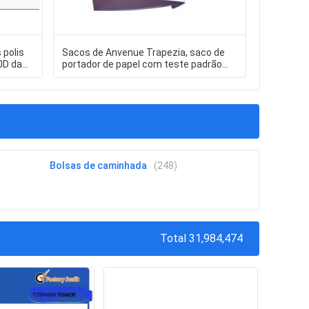
 polis
Sacos de Anvenue Trapezia, saco de
LUDA ven
0D da
portador de papel com teste padrão
do couro 
gravado, corda da torção do ouro
Bolsas de caminhada
(248)
Total 31,984,474