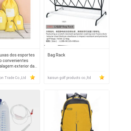
ouxas dos esportes
Bag Rack
o convenientes
alagem exterior da
urso
n Trade Co.,Ltd
kaisun golf products co.,ltd