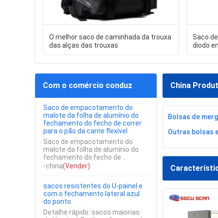
O melhor saco de caminhada da trouxa
Saco de 
das alças das trouxas
diodo em
CSD02-A
aventur
Com o comércio conduz
China Produ
Saco de empacotamento do
malote da folha de alumínio do
Bolsas de merg
fechamento do fecho de correr
para o pão da carne flexível
Outras bolsas 
Saco de empacotamento do
malote da folha de alumínio do
fechamento do fecho de ...
-china
(Vender)
Característi
sacos resistentes do U-painel e
com o fechamento lateral azul
do ponto
Detalhe rápido: sacos maiorias