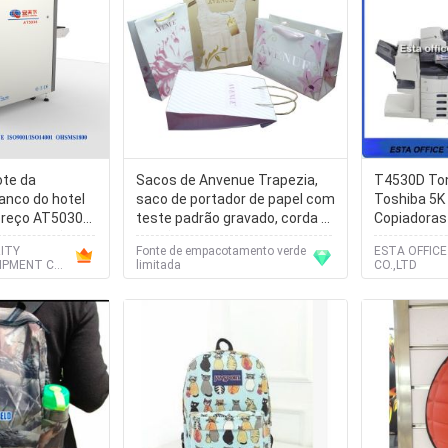
ote da
Sacos de Anvenue Trapezia,
T4530D Ton
anco do hotel
saco de portador de papel com
Toshiba 5K 
preço AT5030C
teste padrão gravado, corda da
Copiadoras 
a inspeção
torção do ouro
ITY
Fonte de empacotamento verde
ESTA OFFIC
IPMENT CO.,
limitada
CO.,LTD