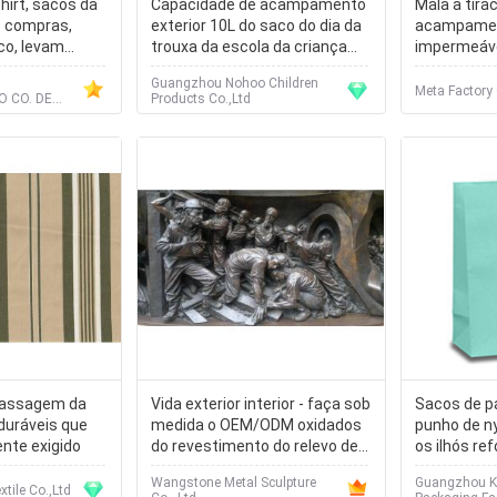
hirt, sacos da
Capacidade de acampamento
Mala a tira
e compras,
exterior 10L do saco do dia da
acampamen
co, levam
trouxa da escola da criança
impermeável
r, camiseta
grande - 20L
dobrável do
Guangzhou Nohoo Children
trouxa 35L
Meta Factory 
 CO. DE
Products Co.,Ltd
 LTD.
passagem da
Vida exterior interior - faça sob
Sacos de p
duráveis que
medida o OEM/ODM oxidados
punho de ny
ente exigido
do revestimento do relevo de
os ilhós re
bronze aceitáveis
Wangstone Metal Sculpture
Guangzhou KA
tile Co.,Ltd