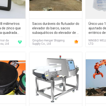
38 milímetros
Sacos duráveis do flutuador do
Único uso 
a de zinco que
elevador do barco, sacos
ajustado d
ra quadrada
subaquáticos do elevador de ar
entérico d
do salvamento do barco
tampão de 
amor da
Qingdao Henger Shipping
NINGBO WEL
pneumático
suspensão
ou, Ltd
Supply Co., Ltd
LTD.