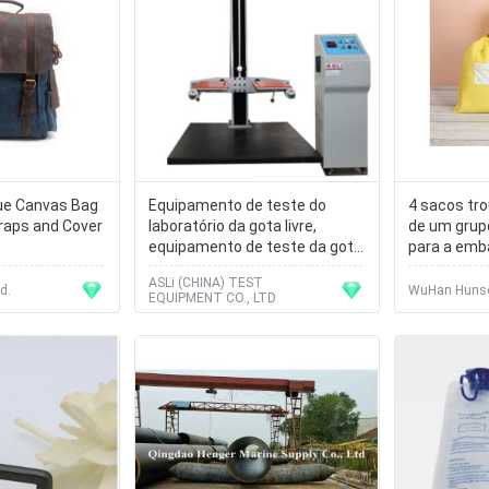
ue Canvas Bag
Equipamento de teste do
4 sacos tr
raps and Cover
laboratório da gota livre,
de um grup
equipamento de teste da gota
para a emb
da caixa da caixa para o peso
roupa do c
ASLi (CHINA) TEST
60kg máximo
d.
WuHan Hunso
EQUIPMENT CO., LTD