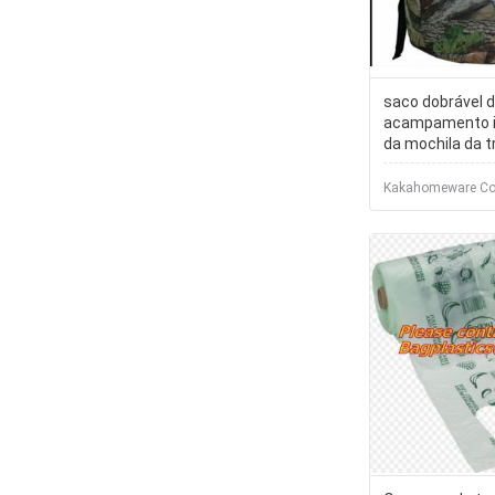
saco dobrável 
acampamento 
da mochila da t
da camuflagem
Kakahome