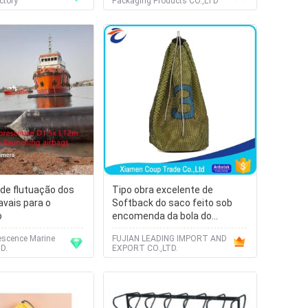
ctory
Packaging Products CO.,LTD
 de flutuação dos
Tipo obra excelente de
avais para o
Softback do saco feito sob
o
encomenda da bola do
basquetebol dos sacos dos
escence Marine
FUJIAN LEADING IMPORT AND
esportes
D.
EXPORT CO.,LTD.