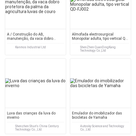
A / Construção do AB,
Almofada electrosurgical
manutenção, da vaca dobro
Monopolar adulta, tipo vertical QD-
protetora da palma da agricultura
FJ002
luvas de couro
Kanmos Industrial Ltd
ShenZhen QuanDingKang
Technology Co.,Ltd
Luva das crianças da luva do
Emulador do imobilizador das
inverno
bicicletas de Yamaha
Shenzhen Shun's China Century
Autosky Science and Technology
Technology Co., Ltd.
Co., Ltd.