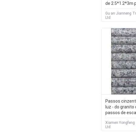
de 2.5*1.2*3m 
construção da a
Gu an Jianneng Tr
Ltd
Passos cinzen
luz - do granito
passos de esca
exteriores 120 
Xiamen Yongfeng 
Ltd