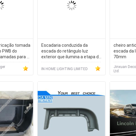
bricação tomada
Escadaria conduzida da
cheiro anti
do PWB do
escada do retângulo luz
escada da l
 camadas para o
exterior que ilumina a etapa da
70mm
aria movente
corrediça
ger
Jinxuan Deco 
IN HOME LIGHTING LIMITED
Ltd.