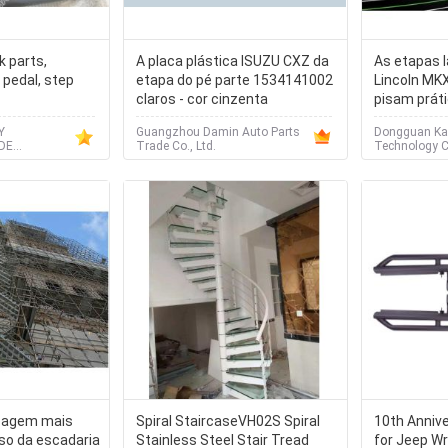
s,
A placa plástica ISUZU CXZ da
As etapas l
pedal, step
etapa do pé parte 1534141002
Lincoln MKX
claros - cor cinzenta
pisam práti
Y
Guangzhou Damin Auto Parts
Dongguan Kai
DE
Trade Co., Ltd.
Technology Co
apagem mais
Spiral StaircaseVH02S Spiral
10th Annive
so da escadaria
Stainless Steel Stair Tread
for Jeep Wr