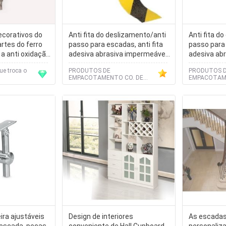
ecorativos do
Anti fita do deslizamento/anti
Anti fita d
rtes do ferro
passo para escadas, anti fita
passo para 
 a anti oxidação
adesiva abrasiva impermeável
adesiva ab
do deslizamento de assoalho
do desliza
ue troca o
PRODUTOS DE
PRODUTOS 
escorregadio, segurança do
escorregad
EMPACOTAMENTO CO. DE
EMPACOTAME
assoalho escorregadio do
assoalho e
YANTAI BAGEASE, LTD.
YANTAI BAGE
fulgor anti
fulgor anti
ira ajustáveis
Design de interiores
As escadas