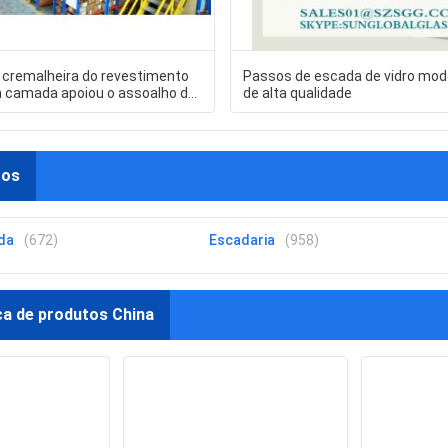
 a cremalheira do revestimento
Passos de escada de vidro mo
a camada apoiou o assoalho de
de alta qualidade
no com passagens
tos
da
(672)
Escadaria
(958)
ca de produtos China