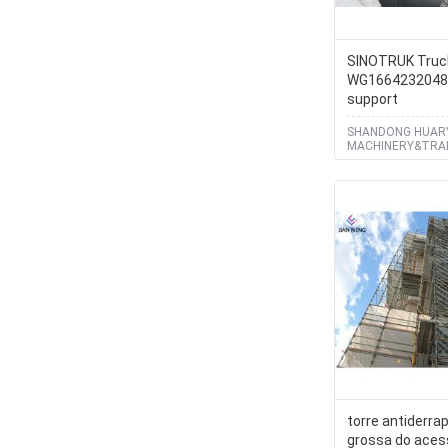
SINOTRUK Truck part
WG1664232048 
support
SHANDONG HUAR
MACHINERY&TRA
Co.LIMITED
torre antiderr
grossa do aces