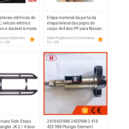
aterais elétricas de
Etapa material da porta da
, veículo elétrico
etapa lateral dos jogos do
co e durável à moda
corpo 4x4 dos PP para Nissan
Navara Np300 2015+
miao Electronic
Hefei Purple Horn E-Commerce
., Ltd
Co., Ltd.
rsary Side Steps
2418425988 2425988 2 418
angler JK 2 / 4 door
425 988 Plunger Element