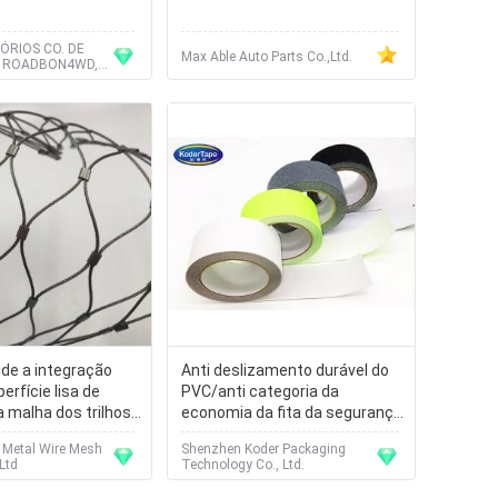
ÓRIOS CO. DE
Max Able Auto Parts Co.,Ltd.
 ROADBON4WD,
de a integração
Anti deslizamento durável do
erfície lisa de
PVC/anti categoria da
 malha dos trilhos
economia da fita da segurança
da prova do bebê
do deslizamento para passos
 Metal Wire Mesh
Shenzhen Koder Packaging
de escada
Ltd
Technology Co., Ltd.