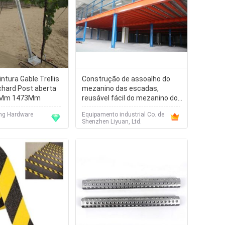
tura Gable Trellis
Construção de assoalho do
hard Post aberta
mezanino das escadas,
7Mm 1473Mm
reusável fácil do mezanino do
aço estrutural
ng Hardware
Equipamento industrial Co. de
Shenzhen Liyuan, Ltd.