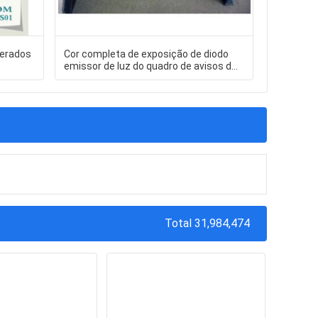
derados
Cor completa de exposição de diodo
O cheiro 
emissor de luz do quadro de avisos de
plástica 
IP65 P16 1R1G1B para a estrada
podem se
transversal
Total 31,984,474