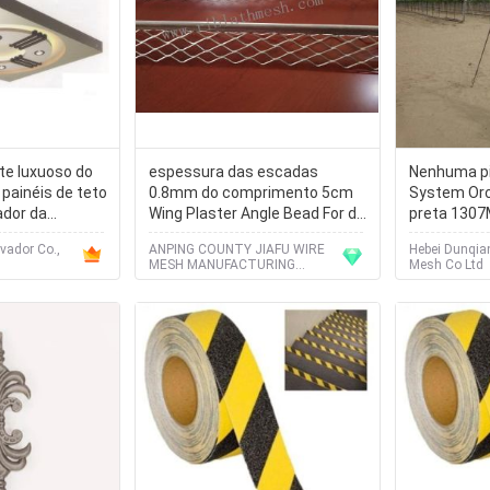
te luxuoso do
espessura das escadas
Nenhuma pin
 painéis de teto
0.8mm do comprimento 5cm
System Orc
ador da
Wing Plaster Angle Bead For de
preta 130
1.35m
vador Co.,
ANPING COUNTY JIAFU WIRE
Hebei Dunqia
MESH MANUFACTURING
Mesh Co Ltd
CO.,LTD