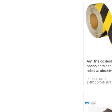
Anti fita do de
passo para esca
adesiva abrasi
do deslizament
PRODUTOS DE
escorregadio, 
EMPACOTAMENTO
assoalho escor
YANTAI BAGEASE,
fulgor anti