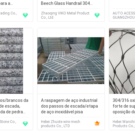
para a
Beech Glass Handrail 304
lta altitude
Stainless Steel Step Length
ading Co.,
Zhaoqing VIKO Metal Product
AUTO ACESS
800mm
Co., Ltd
GUANGZHOU
LTD
tos/brancos da
A raspagem de aço industrial
304/316 oxi
 de escada,
dos passos de escada/etapa
forte de sup
da de pedra
de aço inoxidável pisa
oposição da
x 33 x 3cm
da escada 
Stone Co.,
Hebei Zhuote wire mesh
Hebei Wanchi
products Co., LTD
Products Co.,