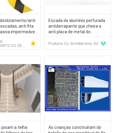
o deslizamento/anti
Escada de alumínio perfurada
escadas, anti fita
antiderrapante que cheira a
rasiva impermeável
anti placa de metal do
mento de assoalho
assoalho perfurado do patim
DE
io, segurança do
Produtos Co. de Hebei Ares, ltd
NTO CO. DE
scorregadio do
ASE, LTD.
 pisam a telha
As crianças construíram do