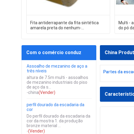
Fita antiderrapante da fita sintética
Multi -
amarela preta do nenhum-
do pó d
deslizamento da fita do não-
mezani
deslizamento da cor para escadas
Com o comércio conduz
China Produ
Assoalho de mezanino de aço a
três níveis
Partes da esca
altura de 7.5m multi - assoalhos
de mezanino industriais do piso
de aço da s...
-china
(Vender)
Característi
perfil dourado da escadaria da
cor
Do perfil dourado da escadaria da
cor da mostra 1. da produção
bronze material ...
-
(Vender)