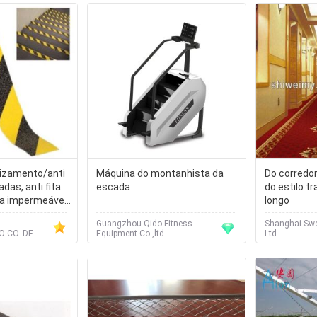
slizamento/anti
Máquina do montanhista da
Do corredo
das, anti fita
escada
do estilo tr
va impermeável
longo
o de assoalho
Guangzhou Qido Fitness
Shanghai Swe
segurança do
 CO. DE
Equipment Co.,ltd.
Ltd.
regadio do
 LTD.