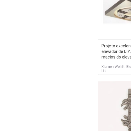
Projeto excelen
elevador de DIY,
macios do elev
iluminação
Xiamen Wellift Ele
Ltd.