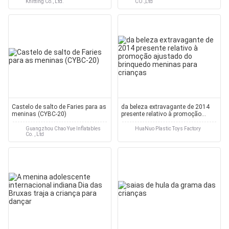
Knitting Co., Ltd.
CO.,Ltd
Castelo de salto de Faries para as
da beleza extravagante de 2014
meninas (CYBC-20)
presente relativo à promoção
ajustado do brinquedo meninas
para crianças
Guangzhou Chao Yue Inflatables
HuaNuo Plastic Toys Factory
Co. , Ltd