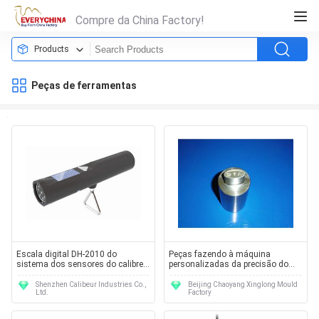
Compre da China Factory!
Products
Peças de ferramentas
Escala digital DH-2010 do
Peças fazendo à máquina
sistema dos sensores do calibre
personalizadas da precisão do
de tensão da elevada precisão
OEM SKD11 50*110mm usadas
com função da lanterna elétrica
perfurando as peças
Shenzhen Calibeur Industries Co.,
Beijing Chaoyang Xinglong Mould
Ltd.
Factory