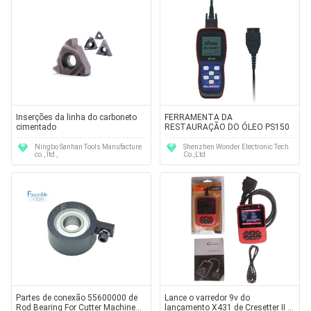
Inserções da linha do carboneto
FERRAMENTA DA
cimentado
RESTAURAÇÃO DO ÓLEO PS150
Ningbo Sanhan Tools Manufacture
Shenzhen Wonder Electronic Tech
co., ltd ,
Co.,Ltd
Partes de conexão 55600000 de
Lance o varredor 9v do
Rod Bearing For Cutter Machine
lançamento X431 de Cresetter II -