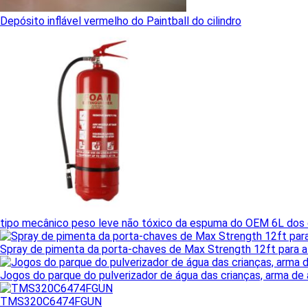
Depósito inflável vermelho do Paintball do cilindro
tipo mecânico peso leve não tóxico da espuma do OEM 6L dos 
Spray de pimenta da porta-chaves de Max Strength 12ft para 
Jogos do parque do pulverizador de água das crianças, arma de 
TMS320C6474FGUN