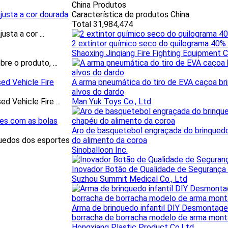
China Produtos
justa a cor dourada
Característica de produtos China
Total 31,984,474
sta a cor ...
2 extintor químico seco do quilograma 40% 
Shaoxing Jinqiang Fire Fighting Equipment Co
re o produto, ...
ed Vehicle Fire
A arma pneumática do tiro de EVA caçoa b
alvos do dardo
 Vehicle Fire ...
Man Yuk Toys Co., Ltd
tes com as bolas
Aro de basquetebol engraçada do brinquedo
quedos dos esportes
do alimento da coroa
Sinoballoon Inc.
Inovador Botão de Qualidade de Seguranç
Suzhou Summit Medical Co., Ltd
Arma de brinquedo infantil DIY Desmontag
borracha de borracha modelo de arma mon
Hongxiang Plastic Product Co.Ltd