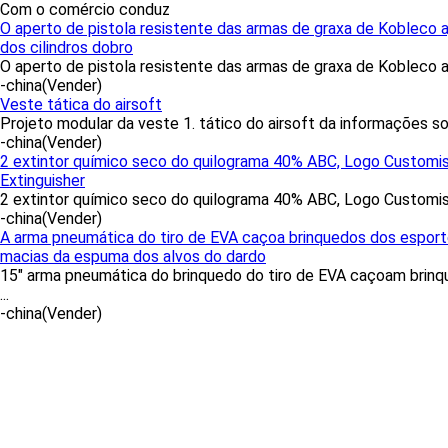
Com o comércio conduz
O aperto de pistola resistente das armas de graxa de Kobleco a
dos cilindros dobro
O aperto de pistola resistente das armas de graxa de Kobleco aju
-china
(Vender)
Veste tática do airsoft
Projeto modular da veste 1. tático do airsoft da informações sob
-china
(Vender)
2 extintor químico seco do quilograma 40% ABC, Logo Customis
Extinguisher
2 extintor químico seco do quilograma 40% ABC, Logo Customised
-china
(Vender)
A arma pneumática do tiro de EVA caçoa brinquedos dos espor
macias da espuma dos alvos do dardo
15" arma pneumática do brinquedo do tiro de EVA caçoam brin
...
-china
(Vender)