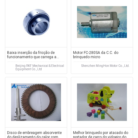
Baixa inserção da fricção de
Motor FC-280SA da C.C. do
funcionamento que carrega a
brinquedo micro
série do UC para as rodas chain,
automóveis
Beijing RKF Mechanical & Electrical
Shenzhen MingHon Motor Co., Ltd.
Equipment Co., Ltd
Disco de embreagem absorvente
Melhor brinquedo por atacado do
do deslizamento do calor com
portador de carro do vidoeiro do