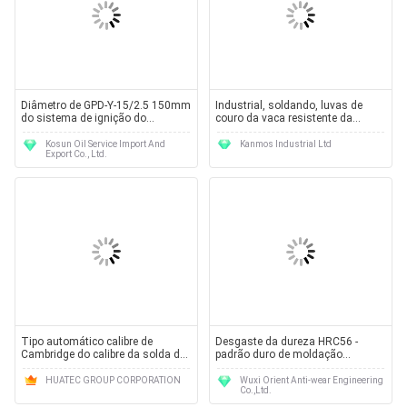
Diâmetro de GPD-Y-15/2.5 150mm
Industrial, soldando, luvas de
do sistema de ignição do
couro da vaca resistente da
alargamento da tocha, tensão da
chama do jardim/luva 11001
ignição 17kv
Kosun Oil Service Import And
Kanmos Industrial Ltd
Export Co., Ltd.
Tipo automático calibre de
Desgaste da dureza HRC56 -
Cambridge do calibre da solda do
padrão duro de moldação
tamanho da solda do
resistente do Ni GB/T 8263-1999
atarraxamento da série do calibre
HUATEC GROUP CORPORATION
Wuxi Orient Anti-wear Engineering
Co.,Ltd.
da soldadura do calibre da solda