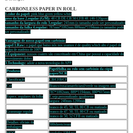
CARBONLESS PAPER IN ROLL
1.color do papel:
pink.blue.green.yellow.white
peso da base 2.regular (G/M):
48 CB DE CB.50 CFB.48. (46-120gsm)
tamanho da largura do rolo 3.regular:
241mm (o tamanho pode ser personalizado)
tamanho da folha 4.regular:
787mm*1092mm.889mm*1194mm (o tamanho pode
ser personalizado)
Vantagem de nosso papel sem carbónio:
papel 1.Raw:
o papel que baixo nós nos usamos é de quality.which alto é papel de
polpa de madeira de 100%.
2.Equipment:
nossos coaters são conceituado em China que possui a capacidade do
revestimento dobro.
3.Technology:
adote a nova tecnologia do APP.
Papel/folha ou rolo sem carbónio da cópia
Produtos
paper/NCR
Classificação
CB/CFB/CF
Cor
Branco/rosa/amarelo/azul/verde na imagem azul
787*1092mm; 889*1194mm; 880*615mm;
Especs. regulares da folha
E seja personalizado igualmente.
largura: 240mm-1200mm
branco de 45, 50, 55, 80 CB ou matizado;
Grammage regular
branco de 47, 50, 55, 80 CF ou matizado;
branco de 50, 52 CFB ou matizado;
Detalhes oficiais da
500sheets/ream
embalagem