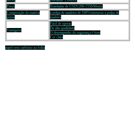
MOQ
toneladas 13Metric
Preço
Toneladas de USD1200-1550/Metric
Composição da matéria
a polpa de madeira de 100%/misturou a polpa de
prima
madeira
Fácil de operar.
De alta qualidade
Vantagens
O desempenho da segurança é bom
Cor clara
papel sem carbónio na folha