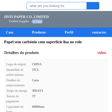
JINYI PAPER CO.,LIMITED
Verified Supplier
11 Years
Casa
Produtos
Perfil
contactos
Papel sem carbónio com superfície lisa no rolo
Detalhes do produto
video
Lugar de origem:
CHINA
Quantidade de
1FCL
ordem mínima:
Detalhes de
Caixa
empacotamento:
Tempo de entrega:
30DAYS
Termos do
TT
pagamento:
Capacidade da
60000tons
fonte: