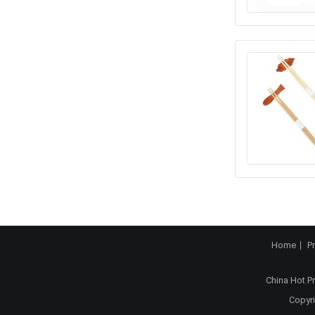
Home
P
China Hot P
Copyri