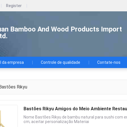
Register
an Bamboo And Wood Products Import
td.
il da empresa
Controle de qualidade
Contate-nos
astões Rikyu
Bastões Rikyu Amigos do Meio Ambiente Resta
Nome Bastões Rikyu de bambu natural para sushi com
cm; aceitar personalização Materiai