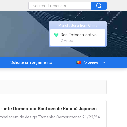
Manufacturer from China
Dos Estados-activa
2 Anos
Solicite um orçamento
Português
urante Doméstico Bastões de Bambú Japonês
 embalagem de design Tamanho Comprimento 21/23/24