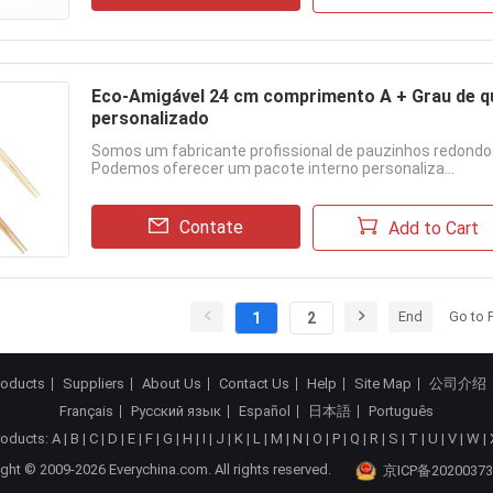
Eco-Amigável 24 cm comprimento A + Grau de q
personalizado
Somos um fabricante profissional de pauzinhos redondo
Podemos oferecer um pacote interno personaliza...
Contate
Add to Cart
End
Go to 
1
2
roducts
Suppliers
About Us
Contact Us
Help
Site Map
公司介绍
Français
Русский язык
Español
日本語
Português
roducts:
A
|
B
|
C
|
D
|
E
|
F
|
G
|
H
|
I
|
J
|
K
|
L
|
M
|
N
|
O
|
P
|
Q
|
R
|
S
|
T
|
U
|
V
|
W
|
ght © 2009-2026 Everychina.com. All rights reserved.
京ICP备20200373