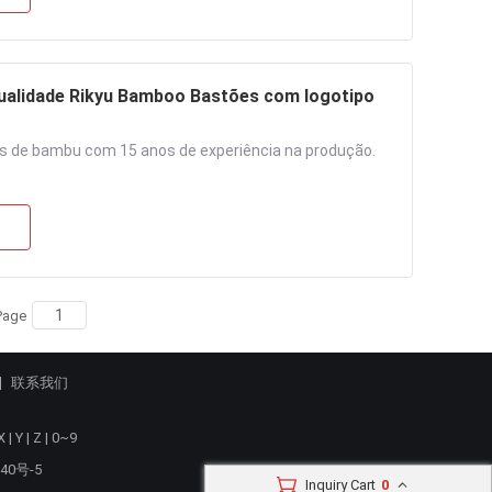
ualidade Rikyu Bamboo Bastões com logotipo
s de bambu com 15 anos de experiência na produção.
Page
联系我们
X
|
Y
|
Z
|
0~9
40号-5
Inquiry Cart
0