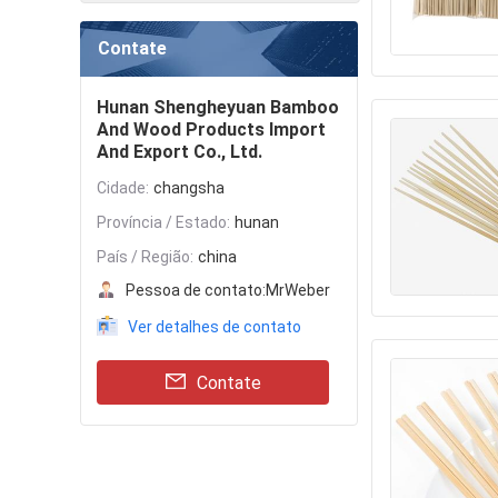
Contate
Hunan Shengheyuan Bamboo
And Wood Products Import
And Export Co., Ltd.
Cidade:
changsha
Província / Estado:
hunan
País / Região:
china
Pessoa de contato:
MrWeber
Ver detalhes de contato
Contate