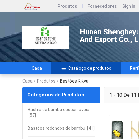
Produtos
Fornecedores
Sign in
Hunan Shengheyu
And Export Co., L
Casa
Catálogo de produtos
Perf
Casa
/
Produtos
/
Bastões Rikyu
Categorias de Produtos
1 - 10 De 11
B
Hashis de bambu descartáveis
[57]
Bastões redondos de bambu
[41]