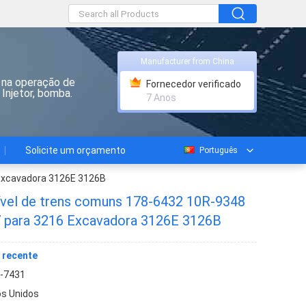
Manufacturer from China
 na operação de
Fornecedor verificado
Injetor, bomba.
7 Anos
Solicite um orçamento
Português
 Excavadora 3126E 3126B
ível de trens comuns 178-6432 10R-9348
 para 3216 Excavadora 3126E 3126B
 recente
-7431
s Unidos