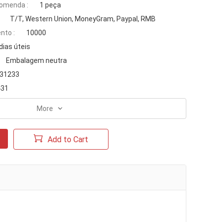
omenda :
1 peça
T/T, Western Union, MoneyGram, Paypal, RMB
nto :
10000
dias úteis
Embalagem neutra
531233
431
More
Add to Cart