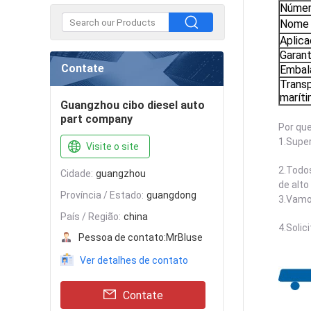
Númer
Nome 
Aplic
Garant
Contate
Emba
Trans
marít
Guangzhou cibo diesel auto
part company
Por qu
1.Super
Visite o site
2.Todos
Cidade:
guangzhou
de alt
Província / Estado:
guangdong
3.Vamo
País / Região:
china
4.Solic
Pessoa de contato:
MrBluse
Ver detalhes de contato
Contate