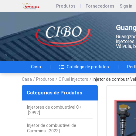
Produtos
Fornecedores
Sign in
Guang
Guangzho
injetores
Válvula, 
Casa
Catálogo de produtos
Perf
Casa
/
Produtos
/
C Fuel Injectors
/
Injetor de combustív
Categorias de Produtos
Injetores de combustível C+
[2992]
Injetor de combustível de
Cummins
[2023]