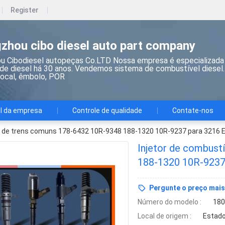
Register
zhou cibo diesel auto part company
u Cibodiesel autopeças Co.LTD Nossa empresa é especializada
 de diesel há 30 anos. Vendemos sistema de combustível diesel. 
bocal, êmbolo, POR
il da empresa
Controle de qualidade
Contate-nos
el de trens comuns 178-6432 10R-9348 188-1320 10R-9237 para 3216
Injetor de combust
188-1320 10R-9237
Pergunte o preço mais
Número do modelo :
180
Local de origem :
Estado