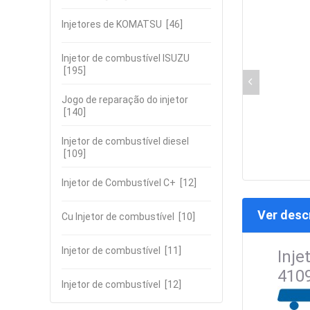
Injetores de KOMATSU
[46]
Injetor de combustível ISUZU
[195]
Jogo de reparação do injetor
[140]
Injetor de combustível diesel
[109]
Injetor de Combustível C+
[12]
Ver desc
Cu Injetor de combustível
[10]
Injetor de combustível
[11]
Inje
410
Injetor de combustível
[12]