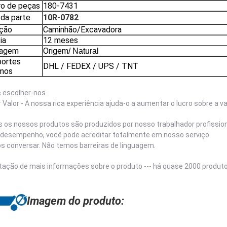
o de peças
180-7431
da parte
10R-0782
ação
Caminhão/Excavadora
ia
12 meses
lagem
Origem
/ Natural
portes
DHL / FEDEX / UPS / TNT
imos
e escolher-nos
 Valor - A nossa rica experiência ajuda-o a aumentar o lucro sobre a 
 os nossos produtos são produzidos por nosso trabalhador profissio
o desempenho, você pode acreditar totalmente em nosso serviço.
s conversar. Não temos barreiras de linguagem.
itação de mais informações sobre o produto --- há quase 2000 produt
Imagem do produto: