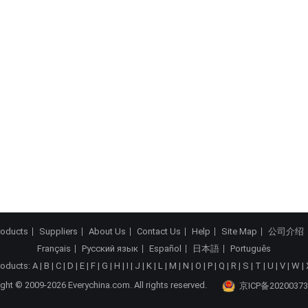
roducts
Suppliers
About Us
Contact Us
Help
Site Map
公司介绍
Français
Русский язык
Español
日本語
Português
roducts:
A
|
B
|
C
|
D
|
E
|
F
|
G
|
H
|
I
|
J
|
K
|
L
|
M
|
N
|
O
|
P
|
Q
|
R
|
S
|
T
|
U
|
V
|
W
|
ght © 2009-2026 Everychina.com. All rights reserved.
京ICP备20200373