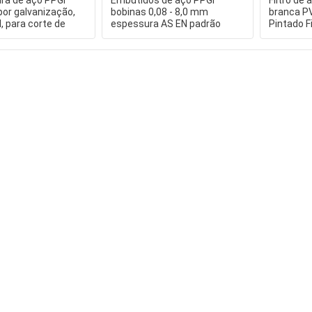
ra de aço PPGI
Embutidos de aço PPGI
Filtro de
por galvanização,
bobinas 0,08 - 8,0 mm
branca P
l, para corte de
espessura AS EN padrão
Pintado F