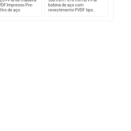
 aço PPGI de madeira
508 mm / 610 mm ID PPGI
Placa de
VDF Impresso Pre-
bobina de aço com
imperme
iltro de aço
revestimento PVDF tipo
condiçõe
cromado e