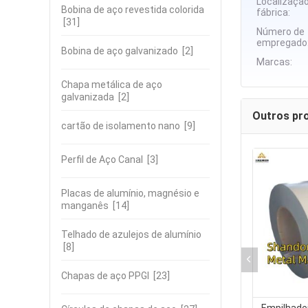
Localizaçã
Bobina de aço revestida colorida
fábrica:
[31]
Número de
empregado
Bobina de aço galvanizado
[2]
Marcas:
Chapa metálica de aço
galvanizada
[2]
Outros pr
cartão de isolamento nano
[9]
Perfil de Aço Canal
[3]
Placas de alumínio, magnésio e
manganês
[14]
Telhado de azulejos de alumínio
[8]
Chapas de aço PPGI
[23]