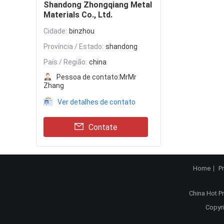
Shandong Zhongqiang Metal
Materials Co., Ltd.
Cidade:
binzhou
Província / Estado:
shandong
País / Região:
china
Pessoa de contato:
MrMr
Zhang
Ver detalhes de contato
Contate
Home
P
China Hot P
Copyri