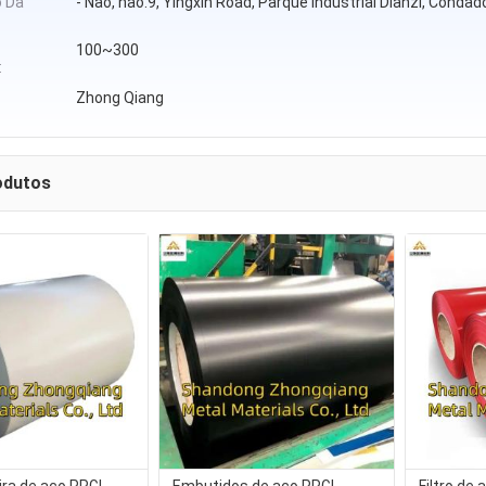
o Da
- Não, não.9, Yingxin Road, Parque Industrial Dianzi, Condad
100~300
:
Zhong Qiang
odutos