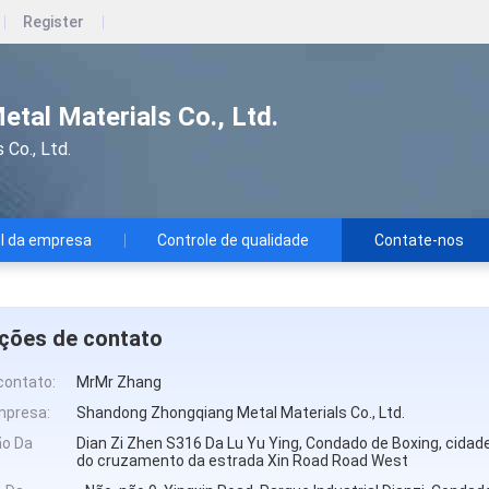
Register
tal Materials Co., Ltd.
Co., Ltd.
il da empresa
Controle de qualidade
Contate-nos
ções de contato
contato:
MrMr Zhang
mpresa:
Shandong Zhongqiang Metal Materials Co., Ltd.
ão Da
Dian Zi Zhen S316 Da Lu Yu Ying, Condado de Boxing, cidad
do cruzamento da estrada Xin Road Road West