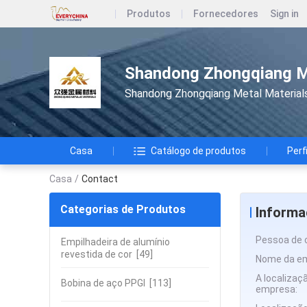
Produtos
Fornecedores
Sign in
Shandong Zhongqiang Me
Shandong Zhongqiang Metal Materials 
Casa
Catálogo de produtos
Perf
Casa
/
Contact
Categorias de Produtos
Informa
Pessoa de 
Empilhadeira de alumínio
revestida de cor
[49]
Nome da e
A localizaç
Bobina de aço PPGI
[113]
empresa: