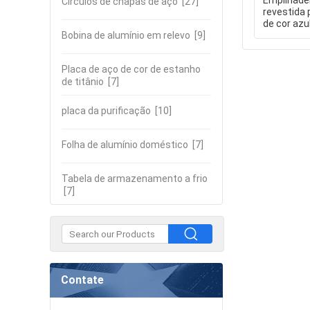
Empilhadei
Círculos de chapas de aço
[27]
revestida 
de cor azu
Bobina de alumínio em relevo
[9]
Placa de aço de cor de estanho
de titânio
[7]
placa da purificação
[10]
Folha de alumínio doméstico
[7]
Tabela de armazenamento a frio
[7]
Contate