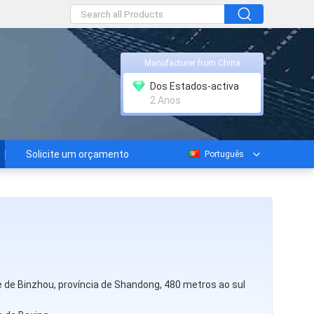
Manufacturer from China
Dos Estados-activa
2 Anos
Solicite um orçamento
Português
e de Binzhou, província de Shandong, 480 metros ao sul