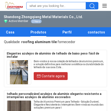
Shandong Zhongqiang Metal Materials Co., Ltd.
Active Member
2 Years
Casa
Produtos
Perfil
contactos
Qualidade
roofing aluminum tile
fornecedor
Elegantes azulejos de alumínio de telhado de baixo peso fácil de
instalar
Bem-vindos à nossa coleção de telhados de alumínio premium,
a solução definitiva para melhorar a estética e a durabilidade do
telhado da sua casa.Esta...
Contate agora
telhado personalizável azulejos de alumínio elegante resistente a
intempéries azulejos de alumínio escovados
Telha de Alumínio Premium para Telhado - Solução Durável,
Elegante e Resistente às Intempéries Bem-vindo ao mundo das
soluções premium para t