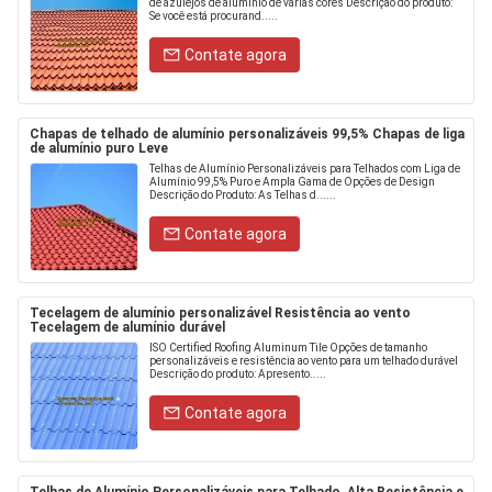
de azulejos de alumínio de várias cores Descrição do produto:
Se você está procurand.....
Contate agora
Chapas de telhado de alumínio personalizáveis 99,5% Chapas de liga
de alumínio puro Leve
Telhas de Alumínio Personalizáveis para Telhados com Liga de
Alumínio 99,5% Puro e Ampla Gama de Opções de Design
Descrição do Produto: As Telhas d......
Contate agora
Tecelagem de alumínio personalizável Resistência ao vento
Tecelagem de alumínio durável
ISO Certified Roofing Aluminum Tile Opções de tamanho
personalizáveis e resistência ao vento para um telhado durável
Descrição do produto: Apresento.....
Contate agora