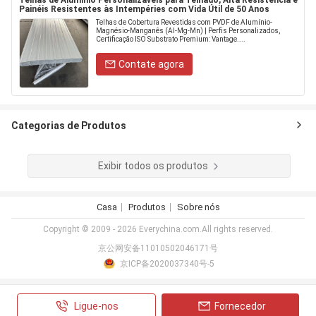
Telhas de Alumínio Personalizáveis para Telhado, Alta Resistência e
Painéis Resistentes às Intempéries com Vida Útil de 50 Anos
Telhas de Cobertura Revestidas com PVDF de Alumínio-
Magnésio-Manganês (Al-Mg-Mn) | Perfis Personalizados,
Certificação ISO Substrato Premium: Vantage....
Contate agora
Categorias de Produtos
Exibir todos os produtos
Casa
Produtos
Sobre nós
Copyright © 2009 - 2026 Everychina.com.All rights reserved.
京公网安备11010502046171号
京ICP备2020037340号-5
Ligue-nos
Fornecedor