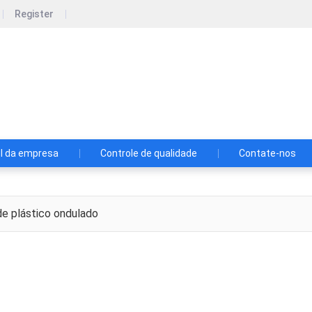
Register
ang Packaging Technology Co., Ltd
kaging Technology Co., Ltd.
il da empresa
Controle de qualidade
Contate-nos
e plástico ondulado