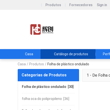
Produtos
Fornecedores
Sign in
Anhui Huichu
Anhui Huichuang Pac
Casa
Catálogo de produtos
Perf
Casa
/
Produtos
/
Folha de plástico ondulado
Categorias de Produtos
1 - De
Folha d
Folha de plástico ondulado
[30]
folha oca do polipropileno
[36]