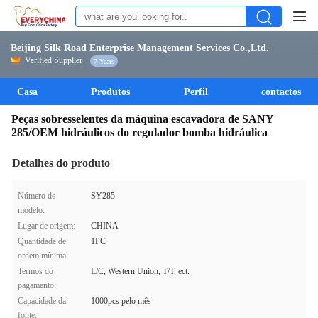
Beijing Silk Road Enterprise Management Services Co.,Ltd.
Verified Supplier
7 Years
Casa
Produtos
Perfil
contactos
Peças sobresselentes da máquina escavadora de SANY
285/OEM hidráulicos do regulador bomba hidráulica
Detalhes do produto
Número de
SY285
modelo:
Lugar de origem:
CHINA
Quantidade de
1PC
ordem mínima:
Termos do
L/C, Western Union, T/T, ect.
pagamento:
Capacidade da
1000pcs pelo mês
fonte: