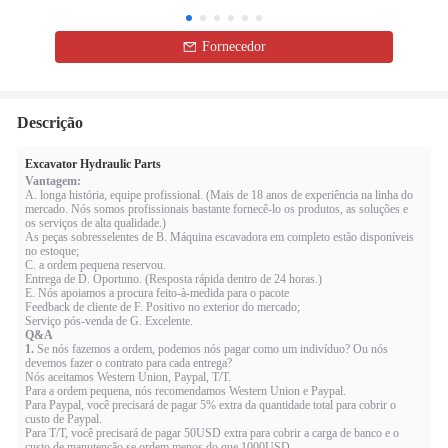
Fornecedor
Descrição
Excavator Hydraulic Parts
Vantagem:
A. longa história, equipe profissional. (Mais de 18 anos de experiência na linha do
mercado. Nós somos profissionais bastante fornecê-lo os produtos, as soluções e
os serviços de alta qualidade.)
As peças sobresselentes de B. Máquina escavadora em completo estão disponíveis
no estoque;
C. a ordem pequena reservou.
Entrega de D. Oportuno. (Resposta rápida dentro de 24 horas.)
E. Nós apoiamos a procura feito-à-medida para o pacote
Feedback de cliente de F. Positivo no exterior do mercado;
Serviço pós-venda de G. Excelente.
Q&A
1.
Se nós fazemos a ordem, podemos nós pagar como um indivíduo? Ou nós
devemos fazer o contrato para cada entrega?
Nós aceitamos Western Union, Paypal, T/T.
Para a ordem pequena, nós recomendamos Western Union e Paypal.
Para Paypal, você precisará de pagar 5% extra da quantidade total para cobrir o
custo de Paypal.
Para T/T, você precisará de pagar 50USD extra para cobrir a carga de banco e o
custo de manutenção se ordem menos do que 1000USD.