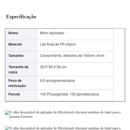
Especificação
Nome
Micro aplicador
Material
Lãs finas de PP+Nylon
Tamanho
Comprimento:
diâmetro de
100mm
: 4mm
Tamanho da
39.5*39.5*36 cm
caixa
Peso de
9,6 quilogramas/caixa
efetivação
Pacote
100 PCes/garrafa, 100 garrafas/caixa