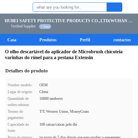
HUBEI SAFETY PROTECTIVE PRODUCTS CO.,LTD(WUHAN BRANCH)
Verified Supplier
7 Years
Casa
Produtos
Perfil
contactos
O olho descartável do aplicador de Microbrush chicoteia
varinhas do rímel para a pestana Extensin
Detalhes do produto
Number modelo:
OEM
Lugar de origem:
China
Quantidade de
16000 tambores
ordem mínima:
Termos do
T/T, Western Union, MoneyGram
pagamento:
Capacidade da
100 caixas/caixas pelo dia
fonte:
Prazo de entrega:
no prazo de 7 dias depois que para receber o pagamento