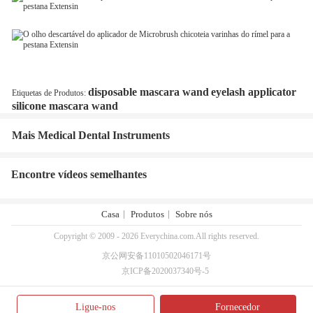
disposable mascara wand
eyelash applicator
Etiquetas de Produtos:
silicone mascara wand
Mais Medical Dental Instruments
Encontre vídeos semelhantes
Casa
Produtos
Sobre nós
Copyright © 2009 - 2026 Everychina.com.All rights reserved.
京公网安备11010502046171号
京ICP备2020037340号-5
Ligue-nos
Fornecedor