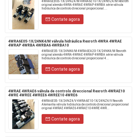
4WRA6EB05-1X/24NZ4/M 4WRA6E10-1X/24N9Z4/M Rexroth
original alemão 4WRA 4WRAE 4WRAP 4WRBA série válvula
hidráulica de controlo direcional proporcional....
Contate agora
4WRA6E05-1X/24NK4/M válvula hidráulica Rexroth 4WRA 4WRAE
4WRAP 4WRBA 4WRBA6 4WRBA10
4WRA6E05-1X/24NK4/M 4WRA6EA20-1X/24NK4/M Rexroth
original alemão 4WRA 4WRAE 4WRAP 4WRBA série válvula
hidráulica de controlo direcional proporcional 4...
Contate agora
4WRAE 4WRAE6 válvula de controlo direccional Rexroth 4WRAE10
4WRE 4WREE 4WREE6 4WREE10 4WRE6
4WRA6E05-1X/24NZ4/V 4WRA6E10-1X/24NZ4/V Rexroth
Alemanha válvula hidráulica de controlo direcional proporcional
original 4WRAE 4WRAE6 4WRAE10 4WRE 4WR...
Contate agora