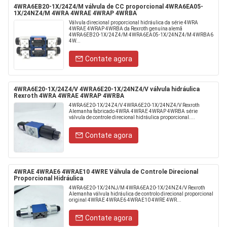
4WRA6EB20-1X/24Z4/M válvula de CC proporcional 4WRA6EA05-
1X/24NZ4/M 4WRA 4WRAE 4WRAP 4WRBA
Válvula direcional proporcional hidráulica da série 4WRA
4WRAE 4WRAP 4WRBA da Rexroth genuína alemã
4WRA6EB20-1X/24Z4/M 4WRA6EA05-1X/24NZ4/M 4WRBA6
4W...
Contate agora
4WRA6E20-1X/24Z4/V 4WRA6E20-1X/24NZ4/V válvula hidráulica
Rexroth 4WRA 4WRAE 4WRAP 4WRBA
4WRA6E20-1X/24Z4/V 4WRA6E20-1X/24NZ4/V Rexroth
Alemanha fabricado 4WRA 4WRAE 4WRAP 4WRBA série
válvula de controle direcional hidráulica proporcional....
Contate agora
4WRAE 4WRAE6 4WRAE10 4WRE Válvula de Controle Direcional
Proporcional Hidráulica
4WRA6E20-1X/24NJ/M 4WRA6EA20-1X/24NZ4/V Rexroth
Alemanha válvula hidráulica de controlo direcional proporcional
original 4WRAE 4WRAE6 4WRAE10 4WRE 4WR...
Contate agora