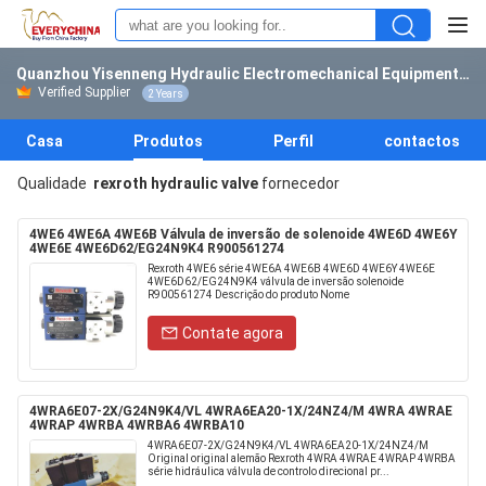
Quanzhou Yisenneng Hydraulic Electromechanical Equipment Co., Ltd.
Verified Supplier
2 Years
Casa
Produtos
Perfil
contactos
Qualidade
rexroth hydraulic valve
fornecedor
4WE6 4WE6A 4WE6B Válvula de inversão de solenoide 4WE6D 4WE6Y
4WE6E 4WE6D62/EG24N9K4 R900561274
Rexroth 4WE6 série 4WE6A 4WE6B 4WE6D 4WE6Y 4WE6E
4WE6D62/EG24N9K4 válvula de inversão solenoide
R900561274 Descrição do produto Nome
Contate agora
4WRA6E07-2X/G24N9K4/VL 4WRA6EA20-1X/24NZ4/M 4WRA 4WRAE
4WRAP 4WRBA 4WRBA6 4WRBA10
4WRA6E07-2X/G24N9K4/VL 4WRA6EA20-1X/24NZ4/M
Original original alemão Rexroth 4WRA 4WRAE 4WRAP 4WRBA
série hidráulica válvula de controlo direcional pr...