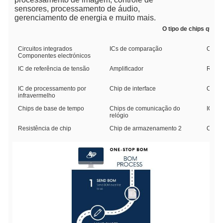
sensores, processamento de áudio,
gerenciamento de energia e muito mais.
O tipo de chips que 
Circuitos integrados
ICs de comparação
Códig
Componentes electrónicos
IC de referência de tensão
Amplificador
Reinic
IC de processamento por
Chip de interface
Chip 
infravermelho
Chips de base de tempo
Chips de comunicação do
IC tr
relógio
Resistência de chip
Chip de armazenamento 2
Chip 