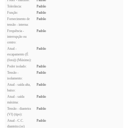
Poder - máximo:
Padrão
Tolerância:
Padrão
Função:
Padrão
Fornecimento de
Padrão
tensão - interna:
Frequência -
Padrão
interrupção ou
centro:
Atual -
Padrão
escapamento (É
(fora)) (Máximo):
Poder isolado:
Padrão
Tensão -
Padrão
isolamento:
Atual - saída alta,
Padrão
baixo:
Atual - saída
Padrão
máxima:
Tensão - dianteira
Padrão
(Vf) (tipo):
Atual - C.C.
Padrão
dianteira (se)