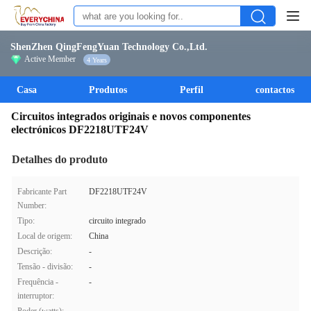
ShenZhen QingFengYuan Technology Co.,Ltd.
Active Member
4 Years
Casa
Produtos
Perfil
contactos
Circuitos integrados originais e novos componentes
electrónicos DF2218UTF24V
Detalhes do produto
Fabricante Part
DF2218UTF24V
Number:
Tipo:
circuito integrado
Local de origem:
China
Descrição:
-
Tensão - divisão:
-
Frequência -
-
interruptor: