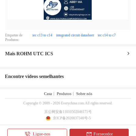
Etiquetas de
iec c13 to c14
integrated circuit datasheet
iec c14 to c7
Produtos:
Mais ROHM UTC ICS
Encontre vídeos semelhantes
Casa
Produtos
Sobre nós
Copyright © 2009 - 2026 Everychina.com.All rights reserved.
京公网安备11010502046171号
京ICP备2020037340号-5
Ligue-nos
Fornecedor