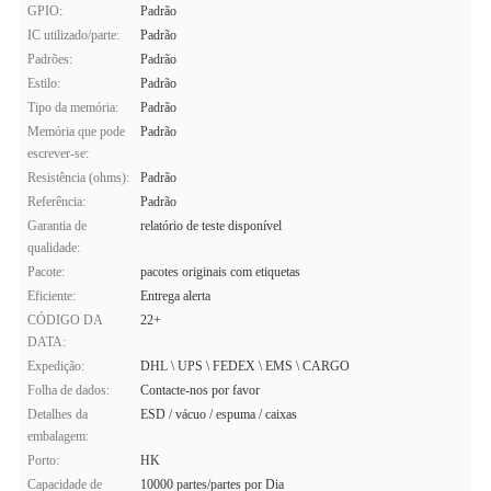
GPIO:
Padrão
IC utilizado/parte:
Padrão
Padrões:
Padrão
Estilo:
Padrão
Tipo da memória:
Padrão
Memória que pode
Padrão
escrever-se:
Resistência (ohms):
Padrão
Referência:
Padrão
Garantia de
relatório de teste disponível
qualidade:
Pacote:
pacotes originais com etiquetas
Eficiente:
Entrega alerta
CÓDIGO DA
22+
DATA:
Expedição:
DHL \ UPS \ FEDEX \ EMS \ CARGO
Folha de dados:
Contacte-nos por favor
Detalhes da
ESD / vácuo / espuma / caixas
embalagem:
Porto:
HK
Capacidade de
10000 partes/partes por Dia