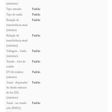
(máximo):
Tipo entrado:
Padrão
Tipo de saída:
Padrão
Relação de
Padrão
transferência atual
(minuto):
Relação de
Padrão
transferência atual
(máxima):
Voltagem - Saída
Padrão
(máximo):
Tensão - fora do
Padrão
estado:
DV/dt estático
Padrão
(minuto):
Atual - disparador
Padrão
do diodo emissor
de luz (Ift)
(máximo):
Atual - no estado
Padrão
(ele (RMS))