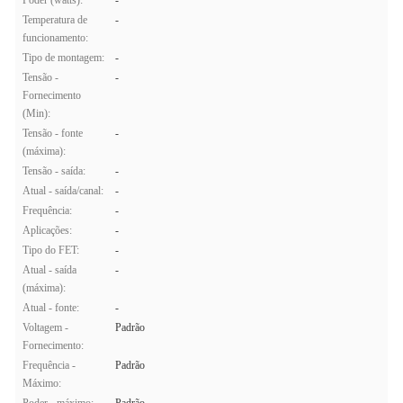
Poder (watts):
-
Temperatura de
-
funcionamento:
Tipo de montagem:
-
Tensão -
-
Fornecimento
(Min):
Tensão - fonte
-
(máxima):
Tensão - saída:
-
Atual - saída/canal:
-
Frequência:
-
Aplicações:
-
Tipo do FET:
-
Atual - saída
-
(máxima):
Atual - fonte:
-
Voltagem -
Padrão
Fornecimento:
Frequência -
Padrão
Máximo: