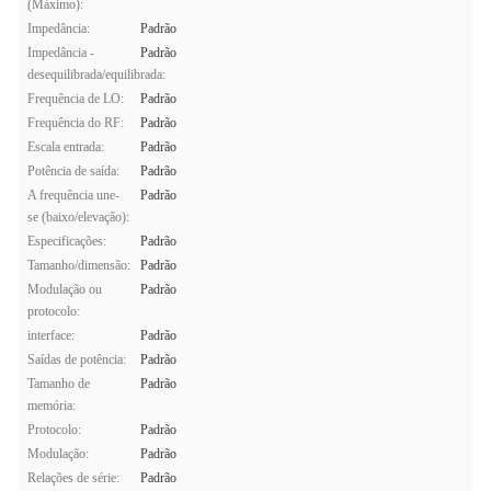
(Máximo):
Impedância:
Padrão
Impedância -
Padrão
desequilibrada/equilibrada:
Frequência de LO:
Padrão
Frequência do RF:
Padrão
Escala entrada:
Padrão
Potência de saída:
Padrão
A frequência une-
Padrão
se (baixo/elevação):
Especificações:
Padrão
Tamanho/dimensão:
Padrão
Modulação ou
Padrão
protocolo:
interface:
Padrão
Saídas de potência:
Padrão
Tamanho de
Padrão
memória:
Protocolo:
Padrão
Modulação:
Padrão
Relações de série:
Padrão