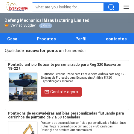
Defeng Mechanical Manufacturing Limited
Verified Supplier
2 Years
Casa
Produtos
Perfil
contactos
Qualidade
excavator pontoon
fornecedor
Pontoão anfíbio flutuante personalizado para Reg 320 Excavator
18-22 t
Flutuador Personalizado para Escavadeira Anfíbia para Reg 320
Sistema de Flutuação para Escavadeira Anfíbia ® 320
Especificações Técnicas
Contate agora
Pontoons de escavadeiras anfíbias personalizadas flutuando para
carrinhos de pântano de 7 a 50 toneladas
Pontoons de escavadeiras anfíbias personalizadas Subterrâneo
flutuante para carrinhos de pântano de 7-50 toneladas
Descrição do produto Our customized...