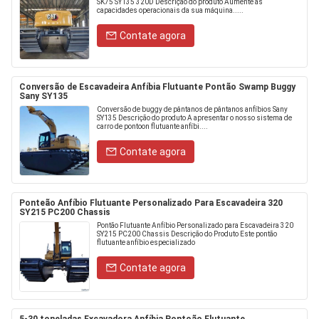
SK75 SY135 320D Descrição do produto Aumente as
capacidades operacionais da sua máquina.....
Contate agora
Conversão de Escavadeira Anfíbia Flutuante Pontão Swamp Buggy
Sany SY135
Conversão de buggy de pântanos de pântanos anfíbios Sany
SY135 Descrição do produto A apresentar o nosso sistema de
carro de pontoon flutuante anfíbi....
Contate agora
Ponteão Anfíbio Flutuante Personalizado Para Escavadeira 320
SY215 PC200 Chassis
Pontão Flutuante Anfíbio Personalizado para Escavadeira 320
SY215 PC200 Chassis Descrição do Produto Este pontão
flutuante anfíbio especializado
Contate agora