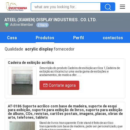
ATEEL (XIAMEN) DISPLAY INDUSTRIES . CO. LTD.
Active Member
2 Years
Casa
Produtos
Perfil
contactos
Qualidade
acrylic display
fornecedor
Cadeira de exibição acrílica
Descrição do produto Cadeira de exibição acrílica 1,Cadeira de
exibição acrílicaInclui uma vasta gama de exibições e
acabamentos, de modo a ofer......
Contate agora
AT-0186 Suporte acrílico com base de madeira, suporte de esqui
para exibição, suporte para exibição de livros, suporte para exibição
de álbuns, CDs, revistas, cartões postais, imagens, placas, obras de
arte, telefones, tablets
Stand de livros transparente: Este stand é feito de acrílico
transparente com base de madeira, pode ser personalizado, que
é forte e transparente e n....