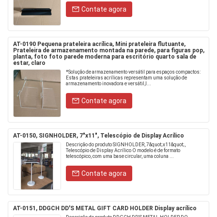
Contate agora
AT-0190 Pequena prateleira acrílica, Mini prateleira flutuante,
Prateleira de armazenamento montada na parede, para figuras pop,
planta, foto foto parede moderna para escritório quarto sala de
estar, claro
*Solução de armazenamento versátil para espaços compactos:
Estas prateleiras acrílicas representam uma solução de
armazenamento inovadora e versátil,I...
Contate agora
AT-0150, SIGNHOLDER, 7"x11", Telescópio de Display Acrílico
Descrição do produto SIGNHOLDER, 7&quot;x11&quot;,
Telescópio de Display Acrílico O modelo é de formato
telescópico, com uma base circular, uma coluna ...
Contate agora
AT-0151, DDGCH DD'S METAL GIFT CARD HOLDER Display acrílico