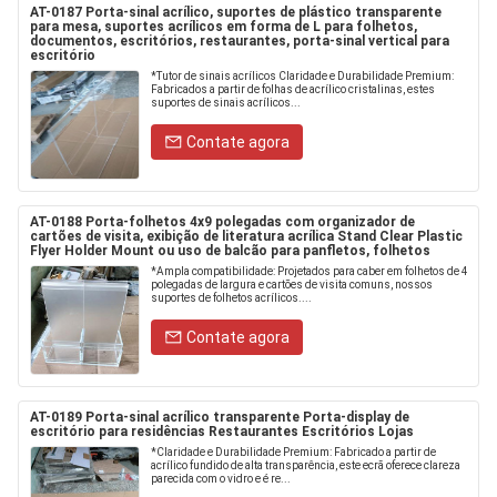
AT-0187 Porta-sinal acrílico, suportes de plástico transparente
para mesa, suportes acrílicos em forma de L para folhetos,
documentos, escritórios, restaurantes, porta-sinal vertical para
escritório
*Tutor de sinais acrílicos Claridade e Durabilidade Premium:
Fabricados a partir de folhas de acrílico cristalinas, estes
suportes de sinais acrílicos...
Contate agora
AT-0188 Porta-folhetos 4x9 polegadas com organizador de
cartões de visita, exibição de literatura acrílica Stand Clear Plastic
Flyer Holder Mount ou uso de balcão para panfletos, folhetos
*Ampla compatibilidade: Projetados para caber em folhetos de 4
polegadas de largura e cartões de visita comuns, nossos
suportes de folhetos acrílicos....
Contate agora
AT-0189 Porta-sinal acrílico transparente Porta-display de
escritório para residências Restaurantes Escritórios Lojas
*Claridade e Durabilidade Premium: Fabricado a partir de
acrílico fundido de alta transparência, este ecrã oferece clareza
parecida com o vidro e é re...