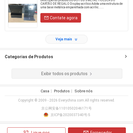
Descrição do produto DDGCH DD'S METAL HOLDER DO
CARTÃO DE REGALO Display acrílico Adota uma estrutura de
uma base metálica emparelhada com acrílic......
Contate agora
Veja mais
Categorias de Produtos
Exibir todos os produtos
Casa
Produtos
Sobre nós
Copyright © 2009 - 2026 Everychina.com.All rights reserved.
京公网安备11010502046171号
京ICP备2020037340号-5
Ligue-nos
Fornecedor