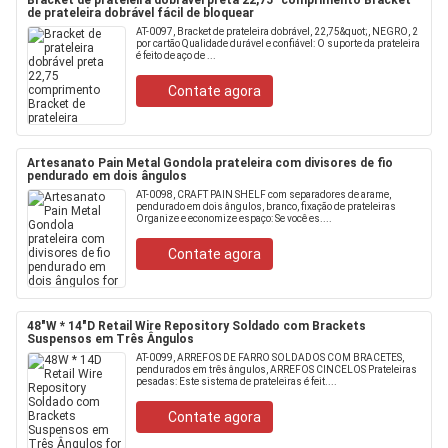
Bracket de prateleira dobrável preta 22,75" comprimento Bracket
de prateleira dobrável fácil de bloquear
AT-0097, Bracket de prateleira dobrável, 22,75&quot;, NEGRO, 2
por cartão Qualidade durável e confiável: O suporte da prateleira
é feito de aço de ...
Contate agora
Artesanato Pain Metal Gondola prateleira com divisores de fio
pendurado em dois ângulos
AT-0098, CRAFT PAIN SHELF com separadores de arame,
pendurado em dois ângulos, branco, fixação de prateleiras
Organize e economize espaço: Se você es....
Contate agora
48"W * 14"D Retail Wire Repository Soldado com Brackets
Suspensos em Três Ângulos
AT-0099, ARREFOS DE FARRO SOLDADOS COM BRACETES,
pendurados em três ângulos, ARREFOS CINCELOS Prateleiras
pesadas: Este sistema de prateleiras é feit....
Contate agora