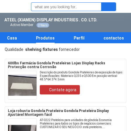
ATEEL (XIAMEN) DISPLAY INDUSTRIES . CO. LTD.
Active Member
2 Years
Casa
Produtos
Perfil
contactos
Qualidade
shelving fixtures
fornecedor
600lbs Farmácia Gondola Prateleiras Lojas Display Racks
Protecção contra Corrosão
Descrição do produto Gondola Prateleiras de exposição de lojas
Especificações: Materiais Q235 e Q500 Em posição vertical
48.5*64.5*4.5mm
Contate agora
Loja robusta Gondola Prateleira Gondola Prateleira Display
Ajustável Montagem fácil
AT-0222 Prateleira para unidades de gôndola Economia
Prateleiras para todos os tipos de negócios comerciais
CUSTOMIZAR O SEU NEGÓCIO: esta prateleira....