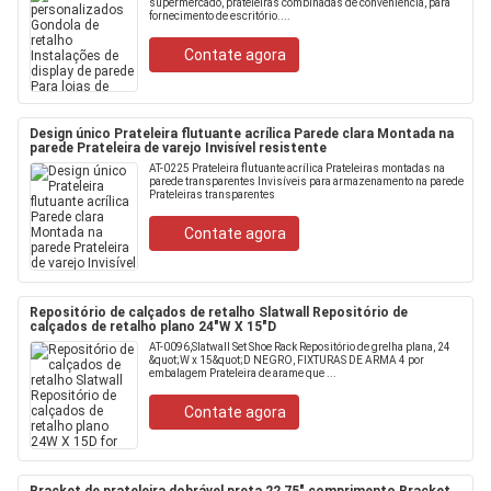
supermercado, prateleiras combinadas de conveniência, para
fornecimento de escritório....
Contate agora
Design único Prateleira flutuante acrílica Parede clara Montada na
parede Prateleira de varejo Invisível resistente
AT-0225 Prateleira flutuante acrílica Prateleiras montadas na
parede transparentes Invisíveis para armazenamento na parede
Prateleiras transparentes
Contate agora
Repositório de calçados de retalho Slatwall Repositório de
calçados de retalho plano 24"W X 15"D
AT-0096,Slatwall Set Shoe Rack Repositório de grelha plana, 24
&quot;W x 15&quot;D NEGRO, FIXTURAS DE ARMA 4 por
embalagem Prateleira de arame que ...
Contate agora