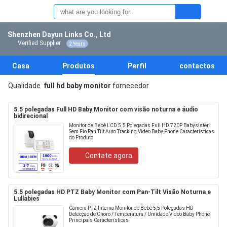
Shenzhen Dayun Links Co., Ltd
Verified Supplier
2 Years
Casa
Produtos
Perfil
contactos
Qualidade
full hd baby monitor
fornecedor
5.5 polegadas Full HD Baby Monitor com visão noturna e áudio
bidirecional
Monitor de Bebê LCD 5.5 Polegadas Full HD 720P Babysister
Sem Fio Pan Tilt Auto Tracking Video Baby Phone Características
do Produto
Contate agora
5.5 polegadas HD PTZ Baby Monitor com Pan-Tilt Visão Noturna e
Lullabies
Câmera PTZ Interna Monitor de Bebê 5,5 Polegadas HD
Detecção de Choro / Temperatura / Umidade Vídeo Baby Phone
Principais Características