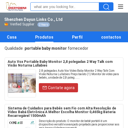
Shenzhen Dayun Links Co., Ltd
Verified Supplier
2 Years
Casa
Produtos
Perfil
contactos
Qualidade
portable baby monitor
fornecedor
Auto Vox Portable Baby Monitor 2,8 polegadas 2 Way Talk com
Visão Noturna Lullabies
2.8 polegadas Auto Vox Video Baby Monitor 2 Way Talk Com
Visão Noturna Lullabies Preço barato (1) Monitor de vídeo para
bebés, unidade de 2,8 poleg......
Contate agora
Sistema de Cuidados para Bebês sem Fio com Alta Resolução de
Vídeo Babá Eletrônica A Melhor Escolha Monitor 0,465kg Bateria
Recarregável 1500mAh
Descrição do produto: O monitor de bebê portátil é um
dispositivo versátil e avançado projetado para proporcionar aos
pais tranquilidade e conveniê......