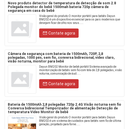
Novo produto detector de temperatura de detecção de som 2.8
Polegada monitor do bebê 1500mah bateria 720p câmera de
segurança em casa do bebê
Visão geral do produto O monitor portátil para bebês Dayun
BM202 é um dispositivo essencial para os pais modernos que
desejam ficar de olho nos seus.....
Contate agora
Câmera de segurança com bateria de 1500mAh, 720P, 2,8
polegadas, 1000 pés, sem fio, conversa bidirecional, vídeo claro,
visão noturna, monitor para bebê
Dayun BM202 Monitor de bebê portátil Sistema avançado de
monitorização de bebés sem fio com tela de 2,8 polegadas, visão
noturna, comunicação de áud.....
Contate agora
Bateria de 1500mAh 2,8 polegadas 720p 2.4G Visão noturna sem fio
Conversa bidirecional Temporizador de alimentação Detecção de
temperatura Vídeo Monitor de bebê
Visão geral do produto O monitor portátil para bebês Dayun
BM202 é um sistema de cuidados para bebês sem fio de última
geração, projetado para forne.....