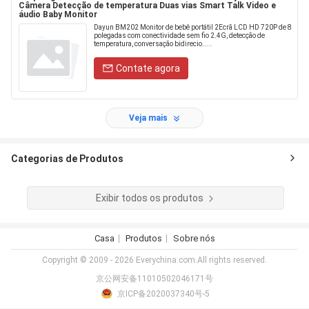
Câmera Detecção de temperatura Duas vias Smart Talk Video e
áudio Baby Monitor
Dayun BM202 Monitor de bebê portátil 2Ecrã LCD HD 720P de 8
polegadas com conectividade sem fio 2.4G, detecção de
temperatura, conversação bidirecio.....
Contate agora
Veja mais
Categorias de Produtos
Exibir todos os produtos
Casa
Produtos
Sobre nós
Copyright © 2009 - 2026 Everychina.com.All rights reserved.
京公网安备11010502046171号
京ICP备2020037340号-5