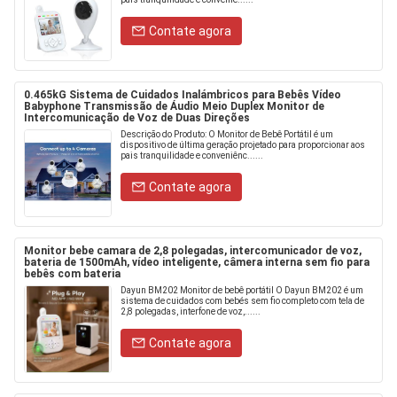
Contate agora
0.465kG Sistema de Cuidados Inalámbricos para Bebês Vídeo
Babyphone Transmissão de Áudio Meio Duplex Monitor de
Intercomunicação de Voz de Duas Direções
Descrição do Produto: O Monitor de Bebê Portátil é um
dispositivo de última geração projetado para proporcionar aos
pais tranquilidade e conveniênc......
Contate agora
Monitor bebe camara de 2,8 polegadas, intercomunicador de voz,
bateria de 1500mAh, vídeo inteligente, câmera interna sem fio para
bebês com bateria
Dayun BM202 Monitor de bebê portátil O Dayun BM202 é um
sistema de cuidados com bebés sem fio completo com tela de
2,8 polegadas, interfone de voz,......
Contate agora