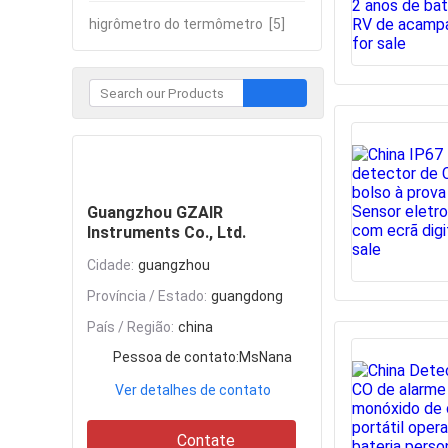
higrômetro do termômetro
[5]
Contate
Guangzhou GZAIR
Instruments Co., Ltd.
Cidade:
guangzhou
Província / Estado:
guangdong
País / Região:
china
Pessoa de contato:
MsNana
Ver detalhes de contato
Contate