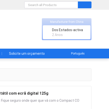
Manufacturer from China
Dos Estados-activa
2 Anos
Solicite um orçamento
Português
átil com ecrã digital 125g
ão Fique seguro onde quer que vá com o Compact CO