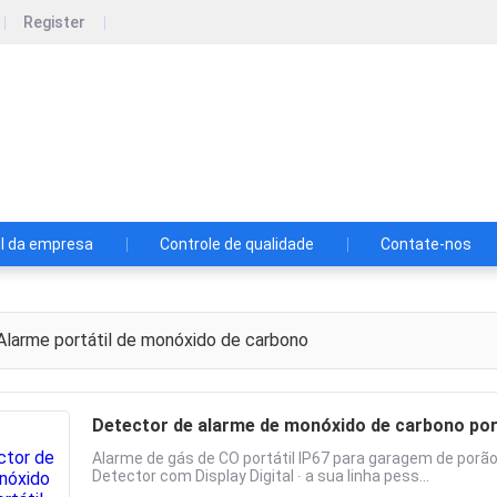
Register
uangzhou GZAIR Instruments Co., Ltd.
nstrumentos Co. de Guangzhou GZAIR, Ltd.
il da empresa
Controle de qualidade
Contate-nos
o
larme portátil de monóxido de carbono
Detector de alarme de monóxido de carbono port
Alarme de gás de CO portátil IP67 para garagem de por
Detector com Display Digital ∙ a sua linha pess...