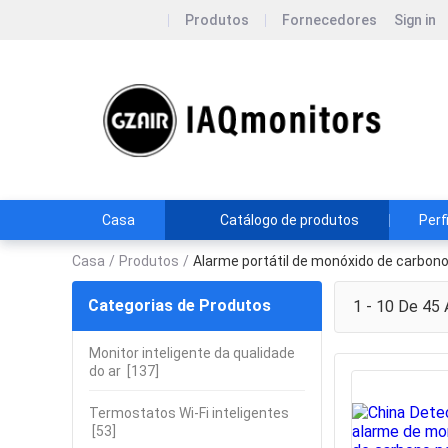
Produtos
Fornecedores
Sign in
G
I
Casa
Catálogo de produtos
Perf
Casa
/
Produtos
/
Alarme portátil de monóxido de carbon
Categorias de Produtos
1 - 10 De 45
A
Monitor inteligente da qualidade
do ar
[137]
Termostatos Wi-Fi inteligentes
[53]