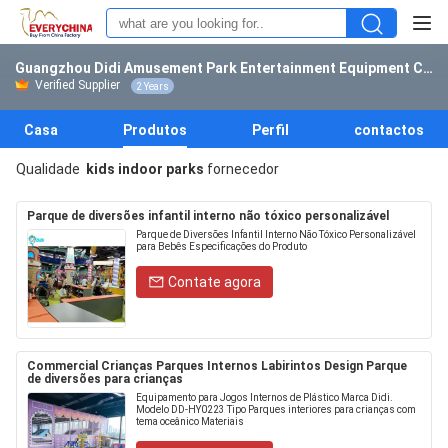
Guangzhou Didi Amusement Park Entertainment Equipment Co., Ltd.
Verified Supplier
2 Years
Casa
Produtos
Perfil
contactos
Qualidade
kids indoor parks
fornecedor
Parque de diversões infantil interno não tóxico personalizável
Parque de Diversões Infantil Interno Não Tóxico Personalizável
para Bebês Especificações do Produto
Contate agora
Commercial Crianças Parques Internos Labirintos Design Parque
de diversões para crianças
Equipamento para Jogos Internos de Plástico Marca Didi.
Modelo DD-HY0223 Tipo Parques interiores para crianças com
tema oceânico Materiais