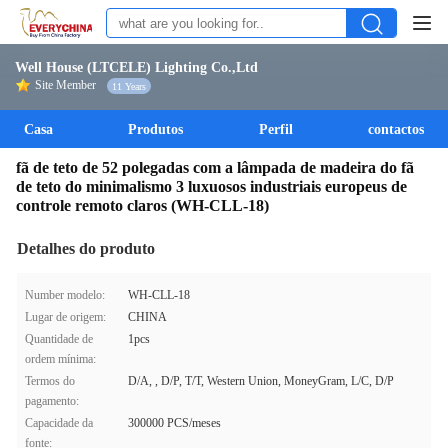
Well House (LTCELE) Lighting Co.,Ltd
Site Member
11 Years
Casa
Produtos
Perfil
contactos
fã de teto de 52 polegadas com a lâmpada de madeira do fã
de teto do minimalismo 3 luxuosos industriais europeus de
controle remoto claros (WH-CLL-18)
Detalhes do produto
Number modelo:
WH-CLL-18
Lugar de origem:
CHINA
Quantidade de
1pcs
ordem mínima:
Termos do
D/A, , D/P, T/T, Western Union, MoneyGram, L/C, D/P
pagamento:
Capacidade da
300000 PCS/meses
fonte: