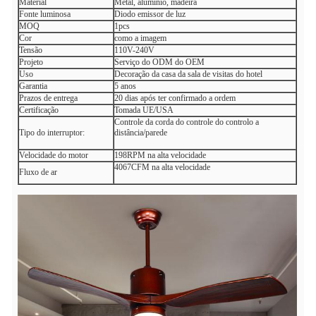
Material
Metal, alumínio, madeira
Fonte luminosa
Diodo emissor de luz
MOQ
1pcs
Cor
como a imagem
Tensão
110V-240V
Projeto
Serviço do ODM do OEM
Uso
Decoração da casa da sala de visitas do hotel
Garantia
5 anos
Prazos de entrega
20 dias após ter confirmado a ordem
Certificação
Tomada UE/USA
Controle da corda do controle do controlo a
Tipo do interruptor:
distância/parede
Velocidade do motor
198RPM na alta velocidade
4067CFM na alta velocidade
Fluxo de ar