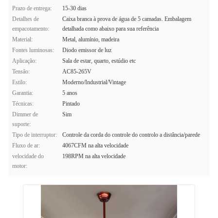
Prazo de entrega:
15-30 dias
Detalhes de
Caixa branca à prova de água de 5 camadas. Embalagem
empacotamento:
detalhada como abaixo para sua referência
Material:
Metal, alumínio, madeira
Fontes luminosas:
Diodo emissor de luz
Aplicação:
Sala de estar, quarto, estúdio etc
Tensão:
AC85-265V
Estilo:
Moderno/Industrial/Vintage
Garantia:
5 anos
Técnicas:
Pintado
Dimmer de
Sim
suporte:
Tipo de interruptor:
Controle da corda do controle do controlo a distância/parede
Fluxo de ar:
4067CFM na alta velocidade
velocidade do
198RPM na alta velocidade
motor: