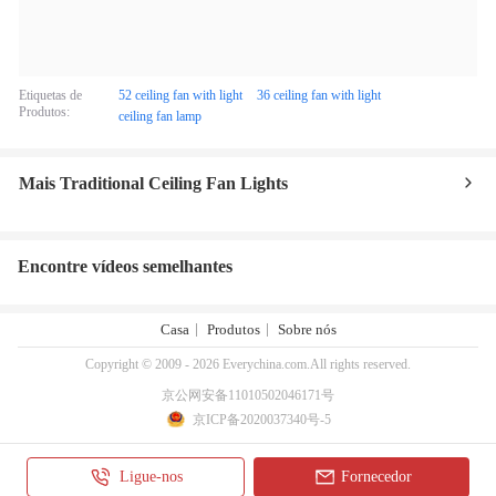
Etiquetas de
52 ceiling fan with light
36 ceiling fan with light
Produtos:
ceiling fan lamp
Mais Traditional Ceiling Fan Lights
Encontre vídeos semelhantes
Casa
Produtos
Sobre nós
Copyright © 2009 - 2026 Everychina.com.All rights reserved.
京公网安备11010502046171号
京ICP备2020037340号-5
Ligue-nos
Fornecedor