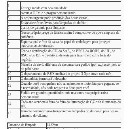
1
Entrega rápida com boa qualidade.
2
Aceite o OEM e o projeto personalizado.
3
A ordem urgente pode produção das horas extras.
4
Envie acessórios livres para lâmpadas do defeito
5
2 anos de garantia para lâmpadas
Nosso próprio preço da fábrica assim é competitivo do que a empresa de
6
comércio.
Espuma total e fora da caixa do papel de embalagem para proteger
7
lâmpadas da danificação
Tenha a certificação do CE, do SAA, do BSCI, do ROHS, do UL, do
8
BSCI e do BIS e o relatório de teste para fazer-lhe o cofre forte do
negócio.
Maneira de envio diferente de encontrar seu pedido (por expresso, pelo ar
9
ou pelo barco
10
O departamento de R$D atualizará o projeto 3-5pcs novo cada mês
11
O desenhista fornecerá o desenho
Quando você vem guzhen nós arranjaremos o motorista para pegarar, se
12
a necessidade, nós pode registrar o hotel para você
Pedido em grandes quantidades, nós usaremos sua própria caixa
13
personalizada
Cada ano atenderá à feira da feira da iluminação de GZ e da iluminação da
14
HK
Durante novembro nós forneceremos lâmpadas do desconto para nosso
15
tamanho do clLamp
Tamanho da lâmpada
L132cm