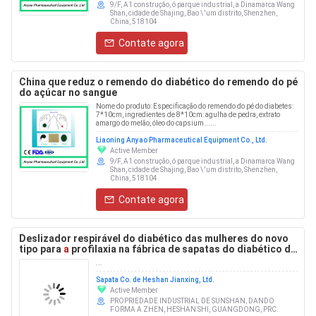
9/F, A1 construção, ó parque industrial, a Dinamarca Wang
Shan, cidade de Shajing, Bao \ 'um distrito, Shenzhen,
China, 518104
Contate agora
China que reduz o remendo do diabético do remendo do pé
do açúcar no sangue
Nome do produto: Especificação do remendo do pé do diabetes:
7*10cm, ingredientes de 8*10cm: agulha de pedra, extrato
amargo do melão, óleo do capsium......
Liaoning Anyao Pharmaceutical Equipment Co., Ltd.
Active Member
9/F, A1 construção, ó parque industrial, a Dinamarca Wang
Shan, cidade de Shajing, Bao \ 'um distrito, Shenzhen,
China, 518104
Contate agora
Deslizador respirável do diabético das mulheres do novo
tipo para
a
profilaxia na fábrica de sapatas do diabético de
China
...
Sapata Co. de Heshan Jianxing, Ltd.
Active Member
PROPRIEDADE INDUSTRIAL DE SUNSHAN, DANDO
FORMA A ZHEN, HESHAN SHI, GUANGDONG, PRC.