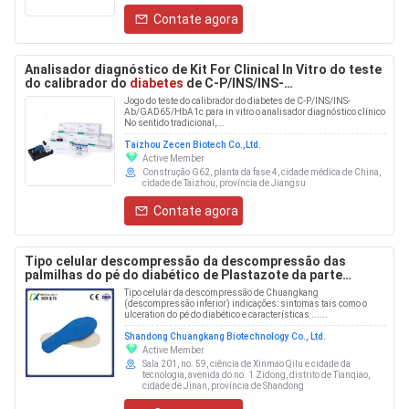
Contate agora
Analisador diagnóstico de Kit For Clinical In Vitro do teste
do calibrador do
diabetes
de C-P/INS/INS-
Ab/GAD65/HbA1c
Jogo do teste do calibrador do diabetes de C-P/INS/INS-
Ab/GAD65/HbA1c para in vitro o analisador diagnóstico clínico
No sentido tradicional,...
Taizhou Zecen Biotech Co.,Ltd.
Active Member
Construção G62, planta da fase 4, cidade médica de China,
cidade de Taizhou, província de Jiangsu
Contate agora
Tipo celular descompressão da descompressão das
palmilhas do pé do diabético de Plastazote da parte
inferior
Tipo celular da descompressão de Chuangkang
(descompressão inferior) indicações: sintomas tais como o
ulceration do pé do diabético e características ......
Shandong Chuangkang Biotechnology Co., Ltd.
Active Member
Sala 201, no. 59, ciência de Xinmao Qilu e cidade da
tecnologia, avenida do no. 1 Zidong, distrito de Tianqiao,
cidade de Jinan, província de Shandong