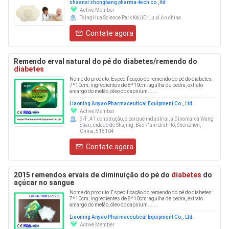
shaanxi zhongbang pharma-tech co.,ltd
Active Member
TsingHua Science Park KeJiErLu xI An china
Contate agora
Remendo erval natural do pé do diabetes/remendo do
diabetes
Nome do produto: Especificação do remendo do pé do diabetes:
7*10cm, ingredientes de 8*10cm: agulha de pedra, extrato
amargo do melão, óleo do capsium......
Liaoning Anyao Pharmaceutical Equipment Co., Ltd.
Active Member
9/F, A1 construção, ó parque industrial, a Dinamarca Wang
Shan, cidade de Shajing, Bao \ 'um distrito, Shenzhen,
China, 518104
Contate agora
2015 remendos ervais de diminuição do pé do
diabetes
do
açúcar no sangue
Nome do produto: Especificação do remendo do pé do diabetes:
7*10cm, ingredientes de 8*10cm: agulha de pedra, extrato
amargo do melão, óleo do capsium......
Liaoning Anyao Pharmaceutical Equipment Co., Ltd.
Active Member