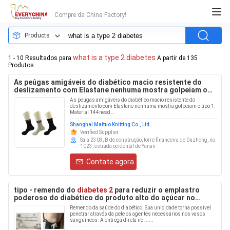
Compre da China Factory!
Products
what is a type 2 diabetes
1 - 10 Resultados para
A partir de 135
Produtos
As peúgas amigáveis do diabético macio resistente do
deslizamento com Elastane nenhuma mostra golpeiam o
tipo
As peúgas amigáveis do diabético macio resistente do
deslizamento com Elastane nenhuma mostra golpeiam o tipo 1.
Material 144need...
Shanghai Maituo Knitting Co., Ltd.
Verified Supplier
Sala 2303, B de construção, torre financeira de Dazhong, no.
1023, estrada ocidental de Yanan
Contate agora
tipo - remendo do
diabetes 2
para reduzir o emplastro
poderoso do diabético do produto alto do açúcar no
sangue para abaixar
a
glicemia
Remendo da saúde do diabético. Sua unicidade torna possível
penetrar através da pele os agentes necessários nos vasos
sanguíneos. A entrega direta no ......