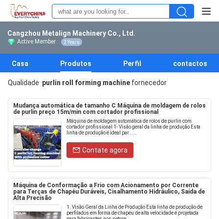
Cangzhou Metalign Machinery Co., Ltd.
Active Member
2 Years
Casa
Produtos
Perfil
contactos
Qualidade
purlin roll forming machine
fornecedor
Mudança automática de tamanho C Máquina de moldagem de rolos
de purlin preço 15m/min com cortador profissional
Máquina de moldagem automática de rolos de purlin com
cortador profissional 1- Visão geral da linha de produção Esta
linha de produção é ideal par......
Contate agora
Máquina de Conformação a Frio com Acionamento por Corrente
para Terças de Chapéu Duráveis, Cisalhamento Hidráulico, Saída de
Alta Precisão
1. Visão Geral da Linha de Produção Esta linha de produção de
perfilados em forma de chapéu de alta velocidade é projetada
para fabricantes nos setore...