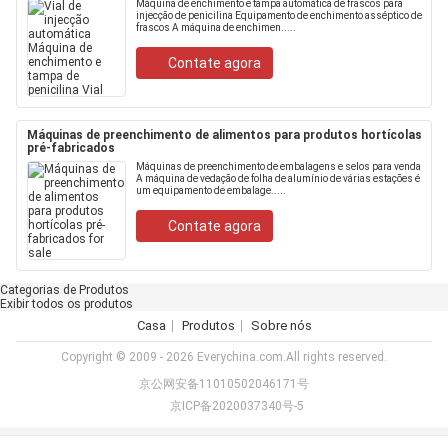
Máquina de enchimento e tampa automática de frascos para
injecção de penicilina Equipamento de enchimento asséptico de
frascos A máquina de enchimen.....
Contate agora
Máquinas de preenchimento de alimentos para produtos hortícolas
pré-fabricados
Máquinas de preenchimento de embalagens e selos para venda
A máquina de vedação de folha de alumínio de várias estações é
um equipamento de embalage.....
Contate agora
Categorias de Produtos
Exibir todos os produtos
Casa
Produtos
Sobre nós
Copyright © 2009 - 2026 Everychina.com.All rights reserved.
京公网安备11010502046171号
京ICP备2020037340号-5