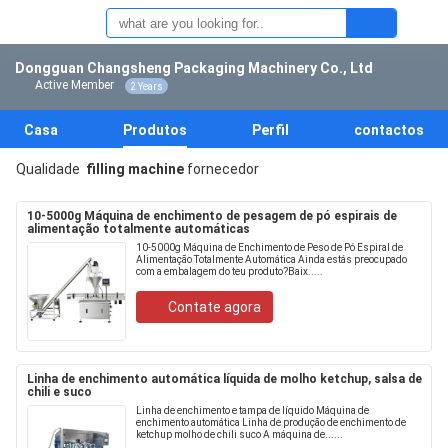
Dongguan Changsheng Packaging Machinery Co., Ltd
Active Member
2 Years
Casa
Produtos
Perfil
contactos
Qualidade
filling machine
fornecedor
10-5000g Máquina de enchimento de pesagem de pó espirais de
alimentação totalmente automáticas
10-5000g Máquina de Enchimento de Peso de Pó Espiral de
Alimentação Totalmente Automática Ainda estás preocupado
com a embalagem do teu produto?Baix.....
Contate agora
Linha de enchimento automática líquida de molho ketchup, salsa de
chili e suco
Linha de enchimento e tampa de líquido Máquina de
enchimento automática Linha de produção de enchimento de
ketchup molho de chili suco A máquina de......