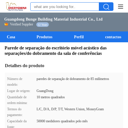
Guangdong Bunge Building Material Industrial Co., Ltd
Verified Supplier
12 Years
Casa
Produtos
Perfil
contactos
Parede de separação do escritório móvel acústico das
separações/do dobramento da sala de conferências
Detalhes do produto
Número de
paredes de separação de dobramento de 85 milímetros
modelo:
Lugar de origem:
GuangDong
Quantidade de
10 metros quadrados
ordem mínima:
Termos do
L/C, D/A, D/P, T/T, Western Union, MoneyGram
pagamento:
Capacidade da
50000 medidores quadrados pelo mês
fonte: