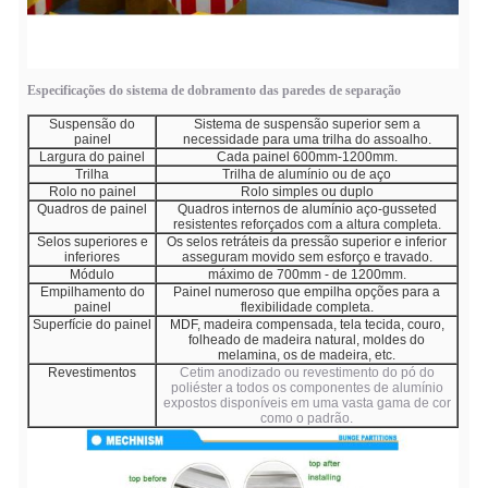
Especificações do sistema de dobramento das paredes de separação
Suspensão do
Sistema de suspensão superior sem a
painel
necessidade para uma trilha do assoalho.
Largura do painel
Cada painel 600mm-1200mm.
Trilha
Trilha de alumínio ou de aço
Rolo no painel
Rolo simples ou duplo
Quadros de painel
Quadros internos de alumínio aço-gusseted
resistentes reforçados com a altura completa.
Selos superiores e
Os selos retráteis da pressão superior e inferior
inferiores
asseguram movido sem esforço e travado.
Módulo
máximo de 700mm - de 1200mm.
Empilhamento do
Painel numeroso que empilha opções para a
painel
flexibilidade completa.
Superfície do painel
MDF, madeira compensada, tela tecida, couro,
folheado de madeira natural, moldes do
melamina, os de madeira, etc.
Revestimentos
Cetim anodizado ou revestimento do pó do
poliéster a todos os componentes de alumínio
expostos disponíveis em uma vasta gama de cor
como o padrão.