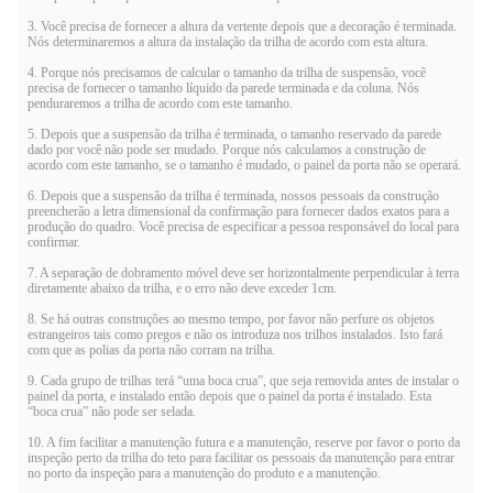
3. Você precisa de fornecer a altura da vertente depois que a decoração é terminada.
Nós determinaremos a altura da instalação da trilha de acordo com esta altura.
4. Porque nós precisamos de calcular o tamanho da trilha de suspensão, você
precisa de fornecer o tamanho líquido da parede terminada e da coluna. Nós
penduraremos a trilha de acordo com este tamanho.
5. Depois que a suspensão da trilha é terminada, o tamanho reservado da parede
dado por você não pode ser mudado. Porque nós calculamos a construção de
acordo com este tamanho, se o tamanho é mudado, o painel da porta não se operará.
6. Depois que a suspensão da trilha é terminada, nossos pessoais da construção
preencherão a letra dimensional da confirmação para fornecer dados exatos para a
produção do quadro. Você precisa de especificar a pessoa responsável do local para
confirmar.
7. A separação de dobramento móvel deve ser horizontalmente perpendicular à terra
diretamente abaixo da trilha, e o erro não deve exceder 1cm.
8. Se há outras construções ao mesmo tempo, por favor não perfure os objetos
estrangeiros tais como pregos e não os introduza nos trilhos instalados. Isto fará
com que as polias da porta não corram na trilha.
9. Cada grupo de trilhas terá “uma boca crua”, que seja removida antes de instalar o
painel da porta, e instalado então depois que o painel da porta é instalado. Esta
“boca crua” não pode ser selada.
10. A fim facilitar a manutenção futura e a manutenção, reserve por favor o porto da
inspeção perto da trilha do teto para facilitar os pessoais da manutenção para entrar
no porto da inspeção para a manutenção do produto e a manutenção.