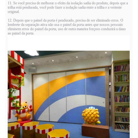
11. Se você precisa de melhorar o efeito da isolação sadia do produto, depois que a
trilha está pendurada, você pode fazer a isolação sadia entre a trilha e a vertente
original.
12. Depois que o painel da porta é pendurado, precisa de ser eliminado erros. O
lembrete da separação ativa não usa o painel da porta antes que nossos pessoais
eliminem erros do painel da porta, uso de outra maneira forçoso conduzirá a dano
ao painel da porta.