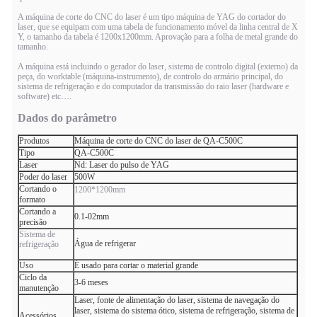
A máquina de corte do CNC do laser é um tipo máquina de YAG do cortador do
laser, que se equipam com uma tabela de funcionamento móvel da linha central de X
Y, o tamanho da tabela é 1200x1200mm. Aprovação para a folha de metal grande do
tamanho.
A máquina está incluindo o gerador do laser, sistema de controlo digital (externo) da
peça, do worktable (máquina-instrumento), de controlo do armário principal, do
sistema de refrigeração e do computador da transmissão do raio laser (hardware e
software) etc….
Dados do parâmetro
Produtos
Máquina de corte do CNC do laser de QA-C500C
Tipo
QA-C500C
Laser
Nd: Laser do pulso de YAG
Poder do laser
500W
Cortando o
1200*1200mm
formato
Cortando a
0.1-02mm
precisão
Sistema de
Água de refrigerar
refrigeração
Uso
É usado para cortar o material grande
Ciclo da
3-6 meses
manutenção
Laser, fonte de alimentação do laser, sistema de navegação do
laser, sistema do sistema ótico, sistema de refrigeração, sistema de
Acessórios