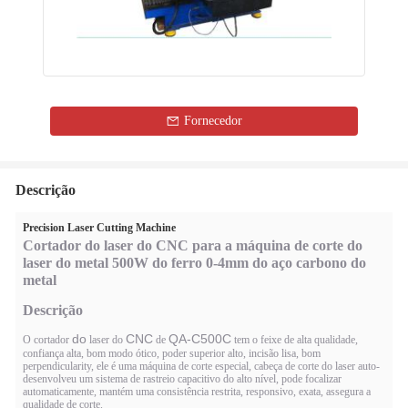
Fornecedor
Descrição
Precision Laser Cutting Machine
Cortador do laser do CNC para a máquina de corte do
laser do metal 500W do ferro 0-4mm do aço carbono do
metal
Descrição
do
CNC
QA-C500C
O cortador
laser
do
de
tem o feixe de alta qualidade,
confiança alta, bom modo ótico, poder superior alto, incisão lisa, bom
perpendicularity, ele é uma máquina de corte especial, cabeça de corte do laser auto-
desenvolveu um sistema de rastreio capacitivo do alto nível, pode focalizar
automaticamente, mantém uma consistência restrita, responsivo, exata, assegura a
qualidade de corte.