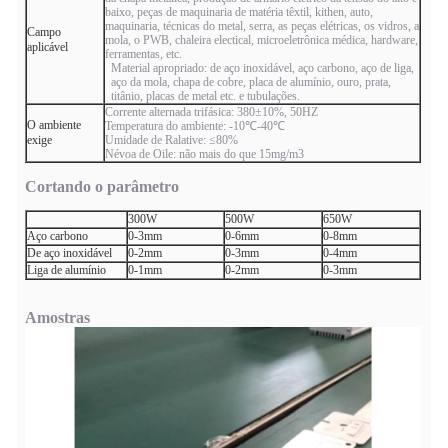
baixo, peças de maquinaria de matéria têxtil, kithen, auto,
maquinaria, técnicas do metal, serra, as peças elétricas, os vidros, a
Campo
mola, o PWB, chaleira electical, microeletrônica médica, hardware,
aplicável
ferramentas, etc.
Material apropriado: de aço inoxidável, aço carbono, aço de liga,
aço da mola, chapa de cobre, placa de alumínio, ouro, prata,
titânio, placas de metal etc. e tubulações.
Corrente alternada trifásica: 380±10%, 50HZ
O ambiente
Temperatura do ambiente: -10℃-40℃
exige
Umidade de Ralative: ≤80%
Névoa de Oile: não mais do que 15mg/m3
Cortando o parâmetro
300W
500W
650W
Aço carbono
0-3mm
0-6mm
0-8mm
De aço inoxidável
0-2mm
0-3mm
0-4mm
Liga de alumínio
0-1mm
0-2mm
0-3mm
Amostras