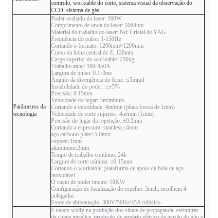
controlo, worktable do corte, sistema visual da observação do
CCD, sistema de gás
Poder avaliado do laser: 300W
Comprimento de onda do laser: 1064nm
Material do trabalho do laser: Nd: Cristal de YAG
Frequência do pulso: 1-150Hz
Cortando o formato: 1200mm×1200mm
Curso da linha central de Z: 120mm
Carga superior do worktable: 250kg
Trabalho atual: 100-450A
Largura de pulso: 0.1-3ms
Ângulo da divergência do feixe: ≤5mrad
Instabilidade do poder: ≤±5%
Precisão: 0.15mm
Velocidade do lugar: 3m/minuto
Parâmetros da
Cortando a velocidade: 4m/min (placa fresca de 1mm)
tecnologia
Velocidade de corte superior: 4m/min (1mm)
Precisão do lugar da repetição: ±0.2mm
Cortando a espessura: stainless≤4mm
aço carbono plate≤5.0mm
copper≤1mm
aluminum≤2mm
Tempo de trabalho contínuo: 24h
Largura de corte mínima: ≤0.15mm
Cortando o worktable: plataforma de apoio da bola de aço
inoxidável
O custo de poder inteiro: 18KW
Configuração de focalização do espelho: 3inch, escolhem 4
polegadas
Fonte de alimentação: 380V/50Hz/45A trifásico
É usado widly na produção dos sinais de propaganda, estruturas
da chapa metálica, produção de armário elétrico da tensão do alto e