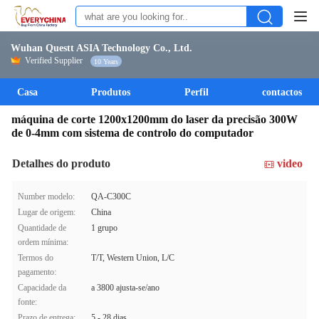
Wuhan Questt ASIA Technology Co., Ltd.
Verified Supplier
10 Years
Casa
Produtos
Perfil
contactos
máquina de corte 1200x1200mm do laser da precisão 300W
de 0-4mm com sistema de controlo do computador
Detalhes do produto
video
Number modelo:
QA-C300C
Lugar de origem:
China
Quantidade de
1 grupo
ordem mínima:
Termos do
T/T, Western Union, L/C
pagamento:
Capacidade da
a 3800 ajusta-se/ano
fonte:
Prazo de entrega:
5 - 28 dias