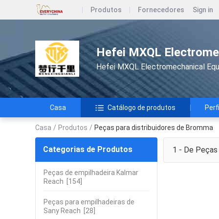
Produtos
Fornecedores
Sign in
Hefei MXQL Electromec
Hefei MXQL Electromechanical Equi
Casa
Catálogo de produtos
Perf
Casa
/
Produtos
/
Peças para distribuidores de Bromma
Categorias de Produtos
1 - De
Peças 
Peças de empilhadeira Kalmar
Reach
[154]
Peças para empilhadeiras de
Sany Reach
[28]