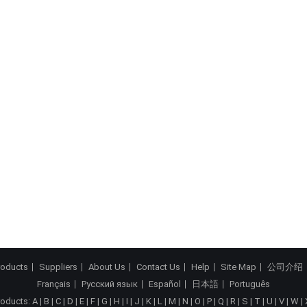
roducts
Suppliers
About Us
Contact Us
Help
Site Map
公司介绍
Français
Русский язык
Español
日本語
Português
roducts:
A
|
B
|
C
|
D
|
E
|
F
|
G
|
H
|
I
|
J
|
K
|
L
|
M
|
N
|
O
|
P
|
Q
|
R
|
S
|
T
|
U
|
V
|
W
|