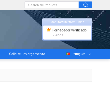
Manufacturer from China
Fornecedor verificado
2 Anos
Solicite um orçamento
Português