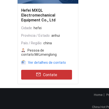
Hefei MXQL
Electromechanical
Equipment Co., Ltd
Cidade:
hefei
Província / Estado:
anhui
País / Região:
china
Pessoa de
contato:
MrLimenglong
Ver detalhes de contato
Contate
Home
P
China Hot P