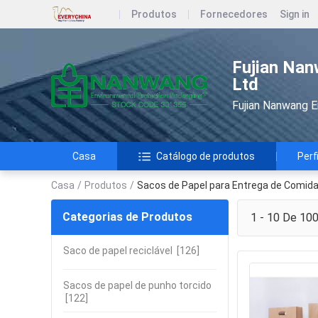
Produtos
Fornecedores
Sign in
Fujian Nan
Ltd
Fujian Nanwang E
Casa
Catálogo de produtos
Perf
Casa
/
Produtos
/
Sacos de Papel para Entrega de Comid
Categorias de Produtos
1 - 10 De 10
Saco de papel reciclável
[126]
Sacos de papel de punho torcido
[122]