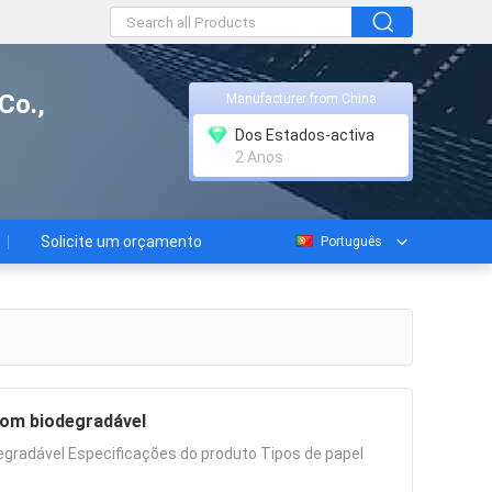
Co.,
Manufacturer from China
Dos Estados-activa
2 Anos
Solicite um orçamento
Português
rom biodegradável
gradável Especificações do produto Tipos de papel