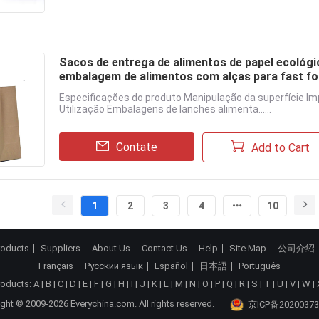
Sacos de entrega de alimentos de papel ecológ
embalagem de alimentos com alças para fast fo
Especificações do produto Manipulação da superfície Imp
Utilização Embalagens de lanches alimenta......
Contate
Add to Cart
1
2
3
4
10
roducts
Suppliers
About Us
Contact Us
Help
Site Map
公司介绍
Français
Русский язык
Español
日本語
Português
roducts:
A
|
B
|
C
|
D
|
E
|
F
|
G
|
H
|
I
|
J
|
K
|
L
|
M
|
N
|
O
|
P
|
Q
|
R
|
S
|
T
|
U
|
V
|
W
|
ght © 2009-2026 Everychina.com. All rights reserved.
京ICP备20200373