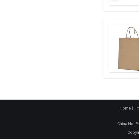
Home
P
China Hot P
Copyri