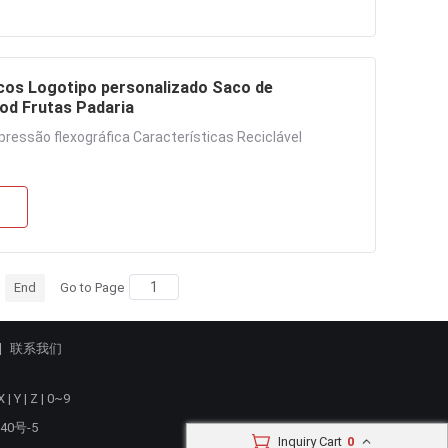
icos Logotipo personalizado Saco de
od Frutas Padaria
ressão flexográfica Características Reciclável
End
Go to Page
联系我们
X
|
Y
|
Z
|
0~9
40号-5
Inquiry Cart
0