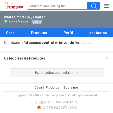
White Smart Co., Limited
Active Member
2 Years
Casa
Produtos
Perfil
contactos
Qualidade
rfid access control wristbands
fornecedor
Categorias de Produtos
Exibir todos os produtos
Casa
Produtos
Sobre nós
Copyright © 2009 - 2026 Everychina.com.All rights reserved.
京公网安备11010502046171号
京ICP备2020037340号-5