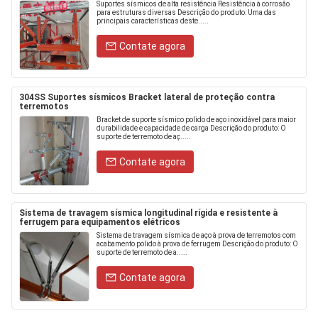
Suportes sísmicos de alta resistência Resistência à corrosão
para estruturas diversas Descrição do produto: Uma das
principais características deste.....
Contate agora
304SS Suportes sísmicos Bracket lateral de proteção contra
terremotos
Bracket de suporte sísmico polido de aço inoxidável para maior
durabilidade e capacidade de carga Descrição do produto: O
suporte de terremoto de aç.....
Contate agora
Sistema de travagem sísmica longitudinal rígida e resistente à
ferrugem para equipamentos elétricos
Sistema de travagem sísmica de aço à prova de terremotos com
acabamento polido à prova de ferrugem Descrição do produto: O
suporte de terremoto de a.....
Contate agora