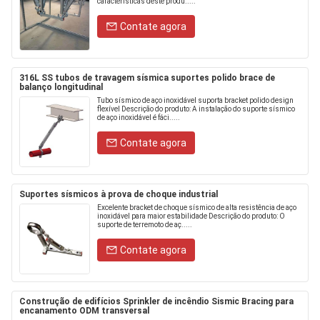
características deste produ.....
Contate agora
316L SS tubos de travagem sísmica suportes polido brace de
balanço longitudinal
Tubo sísmico de aço inoxidável suporta bracket polido design
flexível Descrição do produto: A instalação do suporte sísmico
de aço inoxidável é fáci.....
Contate agora
Suportes sísmicos à prova de choque industrial
Excelente bracket de choque sísmico de alta resistência de aço
inoxidável para maior estabilidade Descrição do produto: O
suporte de terremoto de aç.....
Contate agora
Construção de edifícios Sprinkler de incêndio Sismic Bracing para
encanamento ODM transversal