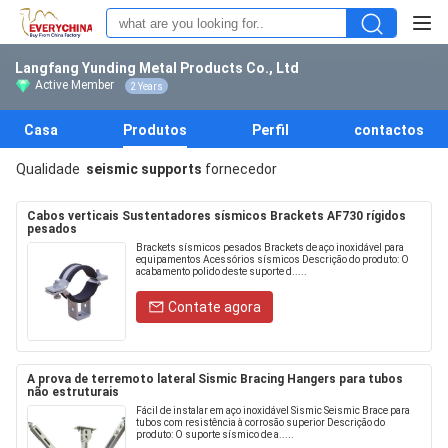
Langfang Yunding Metal Products Co., Ltd
Active Member
2 Years
Casa
Produtos
Perfil
contactos
Qualidade
seismic supports
fornecedor
Cabos verticais Sustentadores sísmicos Brackets AF730 rígidos
pesados
Brackets sísmicos pesados Brackets de aço inoxidável para
equipamentos Acessórios sísmicos Descrição do produto: O
acabamento polido deste suporte d.....
Contate agora
A prova de terremoto lateral Sismic Bracing Hangers para tubos
não estruturais
Fácil de instalar em aço inoxidável Sismic Seismic Brace para
tubos com resistência à corrosão superior Descrição do
produto: O suporte sísmico de a.....