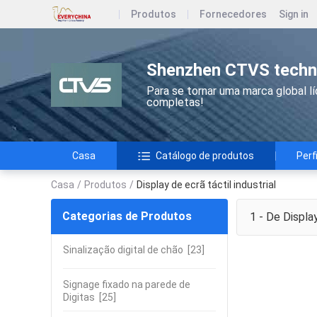
Produtos
Fornecedores
Sign in
Shenzhen CTVS techn
Para se tornar uma marca global l
completas!
Casa
Catálogo de produtos
Perf
Casa
/
Produtos
/
Display de ecrã táctil industrial
Categorias de Produtos
1 - De
Display
Sinalização digital de chão
[23]
Signage fixado na parede de
Digitas
[25]