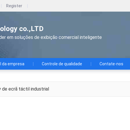
Register
ology co.,LTD
íder em soluções de exibição comercial inteligente
il da empresa
Controle de qualidade
Contate-nos
 de ecrã táctil industrial