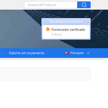
Manufacturer from China
Fornecedor verificado
3 Anos
Solicite um orçamento
Português