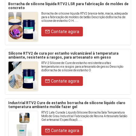
Borracha de silicone líquida RTV2 LSR para fabricação de moldes de
concreto
Borracha de silicone líquida RTV2 branca-leite, macia, adequada
para a fabricação de moldes de betão Descrição doBorracha de
silicone de estanho O H.....
Contate agora
Silicone RTV2 de cura por estanho vulcanizável à temperatura
ambiente, resistente a rasgos, para artesanato em gesso
RTV-2 Silicone de Cure de estanho resistente a altas
temperaturas e a rasgos para artesanato de gesso Descrição
doBorracha de silicone de estanho O
Contate agora
Industrial RTV2 Cure de estanho borracha de silicone líquido claro
temperatura ambiente molde fazer gel
RTV2 Lata Curada Líquido Silicone Borracha Sala Temperatura
Mofo de Grau Industrial Fabricação de Resina Artesanato Sabão
Gel artesanal Especificaçõ.....
Contate agora