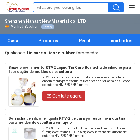
Shenzhen Hanast New Material co.,LTD
Verified Supplier
2 Years
Casa
Produtos
Perfil
contactos
Qualidade
tin cure silicone rubber
fornecedor
Baixo encolhimento RTV2 Liquid Tin Cure Borracha de silicone para
fabricação de moldes de escultura
RTV2 Borracha de silicone líquido para moldes que reduz o
encolhimento para escultura Descrição doBorracha de silicone
de estanho HN-625 A/B é um mate...
Contate agora
Borracha de silicone líquida RTV-2 de cura por estanho industrial
para moldes de escultura em tijolo
RTV-2 Silicone de borracha de silício líquido industrial para
fundição de resinas 3D Descrição doBorracha de silicone de
estanho HN-625 A/B é um mate....