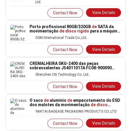
Ltd.
View Details
Contact Now
Porto profissional 80GB/320GB
de
SATA da
movimentação
de disco rígido
para a máquina
do ATM
GSM International Trade Co.,Ltd.
View Details
Contact Now
CREMALHEIRA SKG-2400 das peças
sobresselentes J54011017A FC08-900090
HDD
de
Samsung da movimentação
de disco
Shenzhen CN Technology Co. Ltd..
rígido
View Details
Contact Now
O saco
de
alumínio
de
empacotamento do ESD
dos malotes da movimentação
de disco
rígido, metalizou a proteção dos sacos
de
YANTAI BAGEASE PACKAGING PRODUCTS CO.,LTD
Faraday dos malotes, protegendo o suporte
acima do malote
View Details
Contact Now