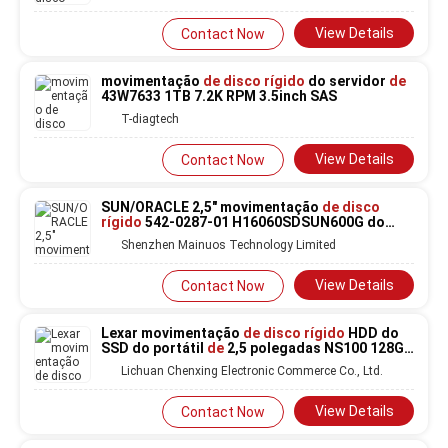
View Details
Contact Now
movimentação
de disco rígido
do servidor
de
43W7633 1TB 7.2K RPM 3.5inch SAS
T-diagtech
View Details
Contact Now
SUN/ORACLE 2,5" movimentação
de disco
rígido
542-0287-01 H16060SDSUN600G do
SAS 600GB 10K
Shenzhen Mainuos Technology Limited
View Details
Contact Now
Lexar movimentação
de disco rígido
HDD do
SSD do portátil
de
2,5 polegadas NS100 128GB
256GB 512GB
Lichuan Chenxing Electronic Commerce Co., Ltd.
View Details
Contact Now