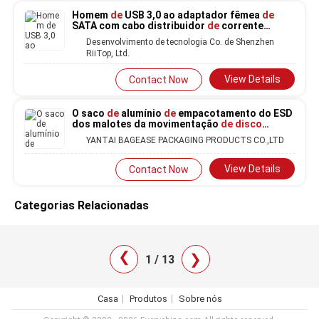
Homem
de
USB 3,0 ao adaptador fêmea
de
SATA com cabo distribuidor
de
corrente
USB2.0 para a movimentação
de disco rígido
Desenvolvimento de tecnologia Co. de Shenzhen
HDD
RiiTop, Ltd.
View Details
Contact Now
O saco
de
alumínio
de
empacotamento do ESD
dos malotes da movimentação
de disco
rígido, metalizou a proteção dos sacos
de
YANTAI BAGEASE PACKAGING PRODUCTS CO.,LTD
Faraday dos malotes, protegendo o suporte
acima do malote
View Details
Contact Now
Categorias Relacionadas
❯
❯
1 / 13
Casa
Produtos
Sobre nós