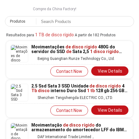
Compre da China Factory!
Produtos
1 TB de disco rígido
Resultados para
A partir de 182 Produtos
Movimentações
de disco rígido
480G do
servidor do SSD
de
Sata 2,5
1 disco rígido
interno 12Gbps do portátil da
TB
Beijing Guangtian Runze Technology Co., Ltd.
View Details
Contact Now
2.5 Ssd Sata 3 SSD Unidade
de disco rígido
4
Tb disco
interno Duro Ssd
1 tb
128 gb 256 GB
512 GB
Shenzhen Tengshengda ELECTRIC CO., LTD.
View Details
Contact Now
Movimentação
de disco rígido
do
armazenamento do amortecedor LFF do IBM
HDD 512E 128MB
de
00FJ038 SAS 12GBPS
DAF International Trade Limited，