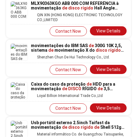
MLX90363KGO ABB 000 COM REFERÊNCIA à
movimentação
de disco rígido
Hall Angle
Sensor Chip do SSD
de
3 linhas centrais
QIN XIN (HONG KONG) ELECTRONIC TECHNOLOGY
CO.,LIMITED
View Details
Contact Now
movimentações do IBM SAS
de
300G 10K 2,5,
sistema
de
movimentação X do
disco rígido
M4 90Y8913 90Y8914
Shenzhen Chun De Hui Technology Co., Ltd.
View Details
Contact Now
Caixa do caso da proteção
de
HDD para a
movimentação
de DISCO
RÍGIDO
de
3,5
polegadas Novo-roxa
Loyal Billion International Trade Co.,Ltd
View Details
Contact Now
Usb portátil externo 2.5inch Taifast da
movimentação
de disco rígido de
Shell 512gb
do metal
Material informático Co. de Guangzhou Taisupanke,