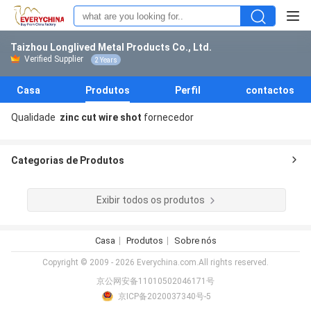
Taizhou Longlived Metal Products Co., Ltd.
Verified Supplier
2 Years
Casa
Produtos
Perfil
contactos
Qualidade
zinc cut wire shot
fornecedor
Categorias de Produtos
Exibir todos os produtos
Casa
Produtos
Sobre nós
Copyright © 2009 - 2026 Everychina.com.All rights reserved.
京公网安备11010502046171号
京ICP备2020037340号-5