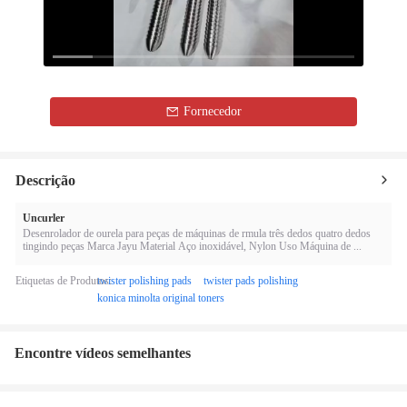
Loaded
:
13.16%
0:00
/
0:15
Auto
Play
Mute
Picture-
Fullscreen
Current
Duration
in-
Picture
Fornecedor
Time
Descrição
Uncurler
Desenrolador de ourela para peças de máquinas de rmula três dedos quatro dedos
tingindo peças Marca Jayu Material Aço inoxidável, Nylon Uso Máquina de ...
Etiquetas de Produtos:
twister polishing pads
twister pads polishing
konica minolta original toners
Encontre vídeos semelhantes