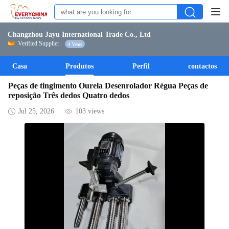
Changzhou Jayu International Trade Co., Ltd
Verified Supplier
4 Years
Casa
Produtos
Perfil
contactos
Peças de tingimento Ourela Desenrolador Régua Peças de
reposição Três dedos Quatro dedos
Jul 25, 2026
103 views