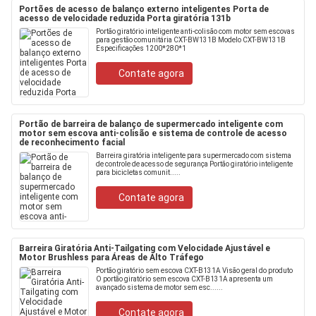
Portões de acesso de balanço externo inteligentes Porta de
acesso de velocidade reduzida Porta giratória 131b
Portão giratório inteligente anti-colisão com motor sem escovas
para gestão comunitária CXT-BW131B Modelo CXT-BW131B
Especificações 1200*280*1
Contate agora
Portão de barreira de balanço de supermercado inteligente com
motor sem escova anti-colisão e sistema de controle de acesso
de reconhecimento facial
Barreira giratória inteligente para supermercado com sistema
de controle de acesso de segurança Portão giratório inteligente
para bicicletas comunit.....
Contate agora
Barreira Giratória Anti-Tailgating com Velocidade Ajustável e
Motor Brushless para Áreas de Alto Tráfego
Portão giratório sem escova CXT-B131A Visão geral do produto
O portão giratório sem escova CXT-B131A apresenta um
avançado sistema de motor sem esc......
Contate agora