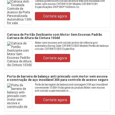
Catraca giratória anti-colisão de altura total anti-escalada com
motor sem escova CXT-BW130H Modelo CXT-BW130H
Especificações 380*280*1600mm Co
Contate agora
Catraca de Portão Deslizante com Motor Sem Escovas Padrão
Catraca de Altura da Cintura 103dd
Motor sem escovas anti-colisão jardim de infância giro
automático Swing Gate CXT-BW130DD Modelo Portão de balanço
circular CXT-BW130DD Especifica
Contate agora
Porta de barreira de balanço anti-princado com motor sem escova
e construção de aço inoxidável 304 para controle de acesso seguro
Porta de barragem de balanço anti-pincagem 304 aço inoxidável
conveniente 130SH Visão geral do produto Motor sem escova
anti-colisão supermercado in.....
Contate agora