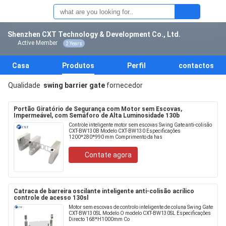
Shenzhen CXT Technology & Development Co., Ltd.
Active Member
2 Years
Casa
Produtos
Perfil
contactos
Qualidade
swing barrier gate
fornecedor
Portão Giratório de Segurança com Motor sem Escovas,
Impermeável, com Semáforo de Alta Luminosidade 130b
Controle inteligente motor sem escovas Swing Gate anti-colisão
CXT-BW130B Modelo CXT-BW130 Especificações
1200*280*990 mm Comprimento da has
Contate agora
Catraca de barreira oscilante inteligente anti-colisão acrílico
controle de acesso 130sl
Motor sem escovas de controlo inteligente de coluna Swing Gate
CXT-BW130SL Modelo O modelo CXT-BW130SL Especificações
Directo 168*H1000mm Co